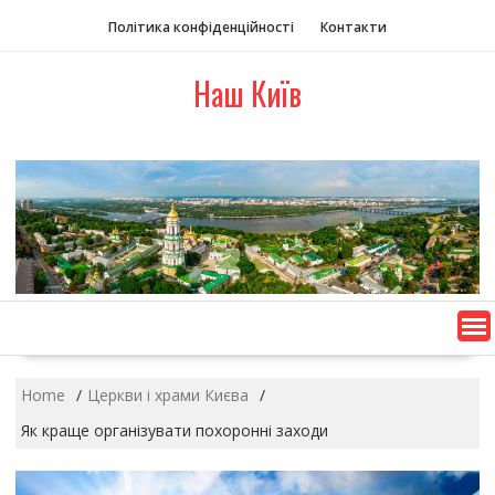
S
Політика конфіденційності
Контакти
k
i
Наш Київ
p
t
o
c
o
n
t
e
n
t
Home
Церкви і храми Києва
Як краще організувати похоронні заходи