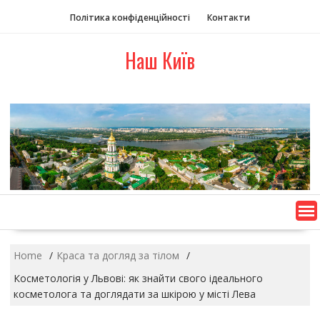
S
Політика конфіденційності
Контакти
k
i
Наш Київ
p
t
o
c
o
n
t
e
n
t
Home
Краса та догляд за тілом
Косметологія у Львові: як знайти свого ідеального
косметолога та доглядати за шкірою у місті Лева