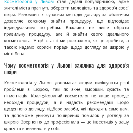
Косметологія у Львові
стає дедалі популярнішою, адже
жителі міста прагнуть зберегти молодість та здоров’я своєї
шкіри. Різноманіття сучасних методів догляду за обличчям
дозволяє кожному знайти процедуру, що відповідає
індивідуальним потребам. Важливо не лише обрати
правильну процедуру, але й знайти свого ідеального
косметолога. У цій статті ми розкажемо, як це зробити, а
також надамо корисні поради щодо догляду за шкірою у
місті Лева.
Чому косметологія у Львові важлива для здоров’я
шкіри
Косметологія у Львові допомагає людям вирішувати різні
проблеми зі шкірою, такі як акне, зморшки, сухість та
пігментація. Кваліфікований косметолог не лише проведе
необхідні процедури, а й надасть рекомендації щодо
щоденного догляду, підбере засоби, які підходять саме вам,
та допоможе уникнути поширених помилок у догляді за
шкірою. Звернення до професіонала — це інвестиція у вашу
красу та впевненість у собі.