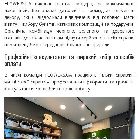
FLOWERS.UA виконан в стилі модерн, він максимально
лаконічний, без зайвих деталей та громіздких елементів
декору, які б відволікали відвідувачів від головної мети
візиту – вибору букетів, квіткових композицій та подарунків.
Органічна комбінація чорного, зеленого та деревного
відтінків дозволяє клієнтам відчути серйозність всієї справи,
пом’якшену безпосередньою близькістю природи.
Професійні консультанти та широкий вибір способів
оплати
В числі команди FLOWERS.UA працюють тільки справжні
митці своєї справи – професіональні флористи та грамотні
консультанти, які люблять свою роботу.