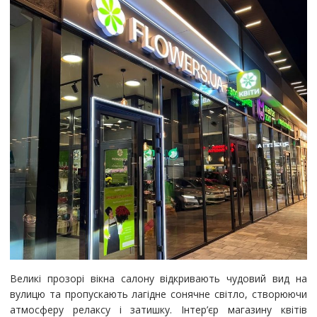
Великі прозорі вікна салону відкривають чудовий вид на
вулицю та пропускають лагідне сонячне світло, створюючи
атмосферу релаксу і затишку. Інтер’єр магазину квітів