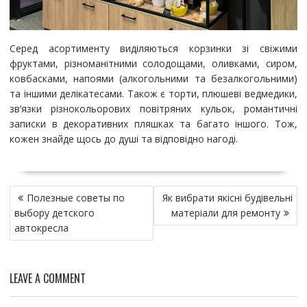
Серед асортименту виділяються корзинки зі свіжими
фруктами, різноманітними солодощами, оливками, сиром,
ковбасками, напоями (алкогольними та безалкогольними)
та іншими делікатесами. Також є торти, плюшеві ведмедики,
зв’язки різнокольорових повітряних кульок, романтичні
записки в декоративних пляшках та багато іншого. Тож,
кожен знайде щось до душі та відповідно нагоді.
Н
Полезные советы по
Як вибрати якісні будівельні
а
выбору детского
матеріали для ремонту
в
автокресла
и
г
а
LEAVE A COMMENT
ц
и