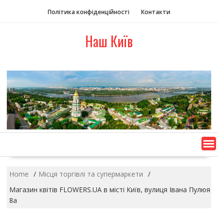
S
Політика конфіденційності
Контакти
k
i
Наш Київ
p
t
o
c
o
n
t
e
n
t
Home
Місця торгівлі та супермаркети
Магазин квітів FLOWERS.UA в місті Київ, вулиця Івана Пулюя
8а