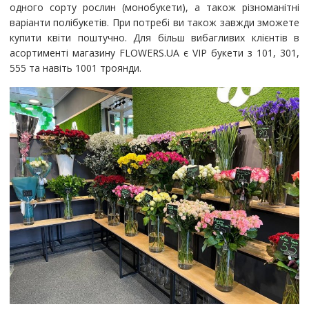
одного сорту рослин (монобукети), а також різноманітні
варіанти полібукетів. При потребі ви також завжди зможете
купити квіти поштучно. Для більш вибагливих клієнтів в
асортименті магазину FLOWERS.UA є VIP букети з 101, 301,
555 та навіть 1001 троянди.