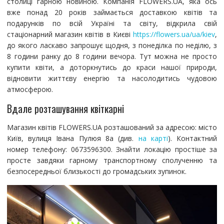
столиці гарною новиною. Компанія FLOWERS.UA, яка ось
вже понад 20 років займається доставкою квітів та
подарунків по всій Україні та світу, відкрила свій
стаціонарний магазин квітів в Києві
https://flowers.ua/ua/kiev
,
до якого ласкаво запрошує щодня, з понеділка по неділю, з
8 години ранку до 8 години вечора. Тут можна не просто
купити квіти, а доторкнутись до краси нашої природи,
відновити життєву енергію та насолодитись чудовою
атмосферою.
Вдале розташування квіткарні
Магазин квітів FLOWERS.UA розташований за адресою: місто
Київ, вулиця Івана Пулюя 8а (див.
на карті
). Контактний
номер телефону: 0673596300. Знайти локацію простіше за
просте завдяки гарному транспортному сполученню та
безпосередньої близькості до громадських зупинок.