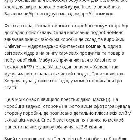
крем для шкіри навколо очей купую іншого виробника.
Загалом вибірково купую методом проб і помилок.
Фото автора, Реклама маски на коробці сбокуНа коробці
докладно опис складу. Склад написаний подробноМеня
здивував значок збоку на коробці де склад та виробник:
Unilever — нідерландсько-британська компанія, один з
світових лідерів на ринку харчових продуктів та товарів
побутової хімії. Мабуть спричиняються в Києві по їх
технології??? не знаюИ ще один значок – Халяль, так
мусульмани позначають чистий продуктПроизводитель
Звернула увагу лише сьогодні, у момент написання цієї
статті.
Це в моїх очах підвищило престиж даної маски))). На
коробці з задньої стороныНа фото вище сфотографувала
сторону коробки, де розписано детально плюси всіх олій у
складі цієї маски. Спосіб застосування написано мелко6
Нанести на чисту шкіру обличчя на 3-5 хвилин.
Змийте теплою водою.Тепер від себе особисто. Я люблю