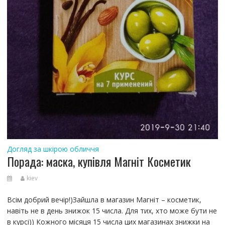
Догляд за шкірою обличчя
Порада: маска, купівля Магніт Косметик
kiev
Всім добрий вечір!)Зайшла в магазин Магніт – косметик,
навіть не в день знижок 15 числа. Для тих, хто може бути не
в курсі)) Кожного місяця 15 числа цих магазинах знижки на