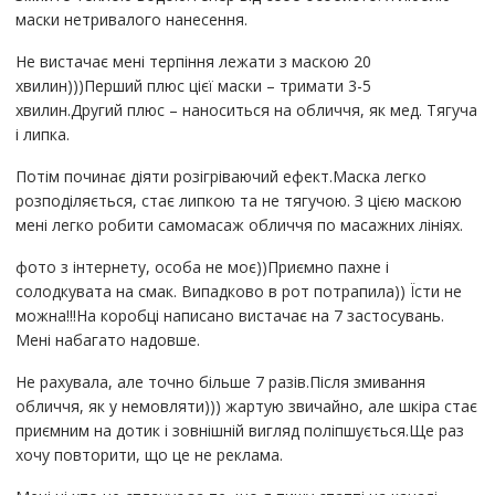
маски нетривалого нанесення.
Не вистачає мені терпіння лежати з маскою 20
хвилин)))Перший плюс цієї маски – тримати 3-5
хвилин.Другий плюс – наноситься на обличчя, як мед. Тягуча
і липка.
Потім починає діяти розігріваючий ефект.Маска легко
розподіляється, стає липкою та не тягучою. З цією маскою
мені легко робити самомасаж обличчя по масажних лініях.
фото з інтернету, особа не моє))Приємно пахне і
солодкувата на смак. Випадково в рот потрапила)) Їсти не
можна!!!На коробці написано вистачає на 7 застосувань.
Мені набагато надовше.
Не рахувала, але точно більше 7 разів.Після змивання
обличчя, як у немовляти))) жартую звичайно, але шкіра стає
приємним на дотик і зовнішній вигляд поліпшується.Ще раз
хочу повторити, що це не реклама.