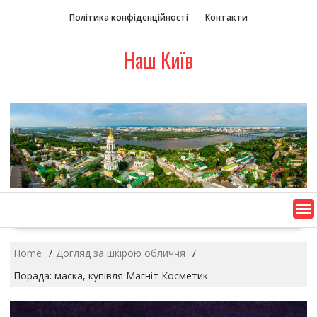
S
Політика конфіденційності
Контакти
k
i
Наш Київ
p
t
o
c
o
n
t
e
n
t
Home
Догляд за шкірою обличчя
Порада: маска, купівля Магніт Косметик