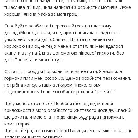
Мені ні хто не сплачує за те, що я пишу статті на каналі
“Щаслива-я”. Вирішила написати з особистих мотивів. Дуже
хороша і якісна маска за малі гроші.
Спробуйте особисто і переконайтеся на власному
досвіді)Мені здається, я недарма написала огляд своєї
улюбленої маски для обличчя. Ця стаття виявиться
корисною і ви оціните))У мене є стаття, як мені вдалося
скинути вагу на 2 кг за допомогою ліпоєвої кислоти, без
дієт. Прочитати можна тут.
Є стаття – роздум Гормони пити чи не пити. Я вирішила
гормони пити мені скоро 50. Це моє особисте переконання,
потрібна консультація з лікарем гінекологом-
ендокринологом і ваше особисте рішення “так чи ні”.
Ще у мене є стаття, як Позбавитися від підвищеної
тривожності з мого особистого життєвого досвіду. Спасибі,
що дочитали мою статтю до кінця.Буду рада підтримки в
коментарях.
Ще краще рада в коментарях!Підписуйтесь на мій канал – це
допоможе в його розвитку!