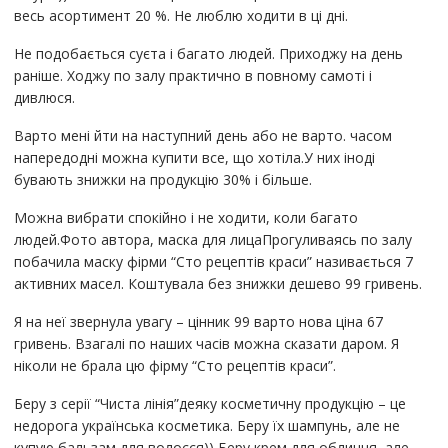
весь асортимент 20 %. Не люблю ходити в ці дні.
Не подобається суєта і багато людей. Приходжу на день
раніше. Ходжу по залу практично в повному самоті і
дивлюся.
Варто мені йти на наступний день або не варто. часом
напередодні можна купити все, що хотіла.У них іноді
бувають знижки на продукцію 30% і більше.
Можна вибрати спокійно і не ходити, коли багато
людей.Фото автора, маска для лицаПрогуливаясь по залу
побачила маску фірми “Сто рецептів краси” називається 7
активних масел. Коштувала без знижки дешево 99 гривень.
Я на неї звернула увагу – цінник 99 варто нова ціна 67
гривень. Взагалі по наших часів можна сказати даром. Я
ніколи не брала цю фірму “Сто рецептів краси”.
Беру з серії “Чиста лінія”деяку косметичну продукцію – це
недорога українська косметика. Беру їх шампунь, але не
купую бальзам для волосся)) Беру крем для обличчя, але