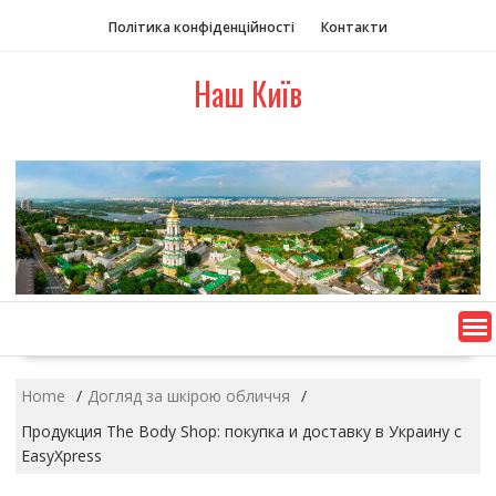
S
Політика конфіденційності
Контакти
k
i
Наш Київ
p
t
o
c
o
n
t
e
n
t
Home
Догляд за шкірою обличчя
Продукция The Body Shop: покупка и доставку в Украину с
EasyXpress