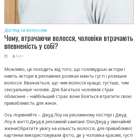
Догляд за волоссям
Чому, втрачаючи волосся, чоловіки втрачають
впевненість у собі?
kiev
Можливо, це походить від того, що голлівудські актори і
навіть актори в рекламних роликах мають густі і розкішне
волосся. Вважається, що чим волосся краще, густіше, тим
сексуальніше чоловік. Для багатьох чоловіків страх
облисіння – найбільший страх: вони бояться втратити свою
привабливість для жінок.
Ось порівняйте – Джуд Лоу на рекламному постері і Джуд
Лоу в житті:Джуд в рекламній кампанії DiorДжуд у звичайній
жизниОбратите увагу на кількість волосся, для привабливої
картинки використовували фото, де у чоловіка красиві, густі