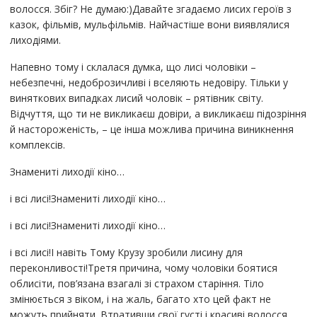
волосся. Збіг? Не думаю:)Давайте згадаємо лисих героїв з
казок, фільмів, мульфільмів. Найчастіше вони виявлялися
лиходіями.
Напевно тому і склалася думка, що лисі чоловіки –
небезпечні, недоброзичливі і вселяють недовіру. Тільки у
виняткових випадках лисий чоловік – рятівник світу.
Відчуття, що ти не викликаєш довіри, а викликаєш підозріння
й настороженість, – це інша можлива причина виникнення
комплексів.
Знамениті лиходії кіно…
і всі лисі!Знамениті лиходії кіно…
і всі лисі!Знамениті лиходії кіно…
і всі лисі!І навіть Тому Крузу зробили лисину для
переконливості!Третя причина, чому чоловіки боятися
облисіти, пов’язана взагалі зі страхом старіння. Тіло
змінюється з віком, і на жаль, багато хто цей факт не
можуть прийняти. Втративши свої густі і красиві волосся,