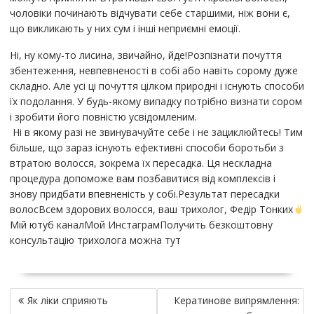
чоловіки починають відчувати себе старшими, ніж вони є,
що викликають у них сум і інші неприємні емоції.
Ні, ну кому-то лисина, звичайно, йде!Розпізнати почуття
збентеження, невпевненості в собі або навіть сорому дуже
складно. Але усі ці почуття цілком природні і існують способи
їх подолання. У будь-якому випадку потрібно визнати сором
і зробити його повністю усвідомленим.
Ні в якому разі не звинувачуйте себе і не зациклюйтесь! Тим
більше, що зараз існують ефективні способи боротьби з
втратою волосся, зокрема їх пересадка. Ця нескладна
процедура допоможе вам позбавитися від комплексів і
знову придбати впевненість у собі.Результат пересадки
волосВсем здорових волосся, ваш трихолог, Федір Тонких
Мій ютуб каналМой ИнстаграмПолучить безкоштовну
консультацію трихолога можна тут
Н
Як ліки сприяють
Кератинове випрямлення:
а