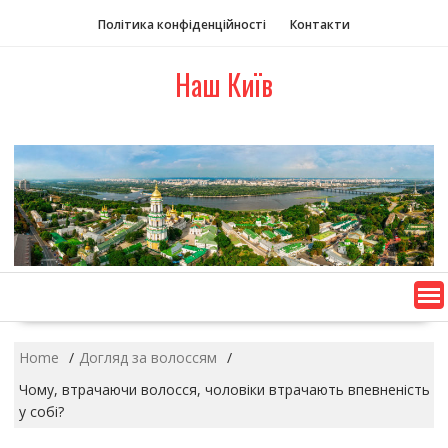
S
Політика конфіденційності
Контакти
k
i
Наш Київ
p
t
o
c
o
n
t
e
n
t
Home
Догляд за волоссям
Чому, втрачаючи волосся, чоловіки втрачають впевненість
у собі?