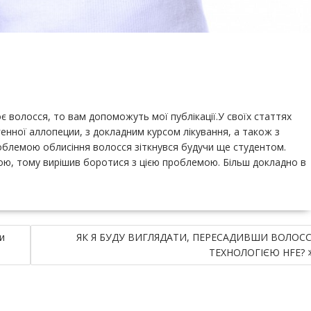
є волосся, то вам допоможуть мої публікації.У своїх статтях
генної аллопеции, з докладним курсом лікування, а також з
роблемою облисіння волосся зіткнувся будучи ще студентом.
ю, тому вирішив боротися з цією проблемою. Більш докладно в
и
ЯК Я БУДУ ВИГЛЯДАТИ, ПЕРЕСАДИВШИ ВОЛОС
ТЕХНОЛОГІЄЮ HFE?