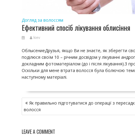
Догляд за волоссям
Ефективний спосіб лікування облисіння
kiev
ОблысениеДрузья, якщо Ви не знаєте, як зберегти сво
поділюся своїм 10 – річним досвідом у лікуванні андро
докладним фотоматеріалом (до і після лікування).З п
Оскільки для мене втрата волосся була болючою темо
наступному матеріалі.
Н
Як правильно підготуватися до операції з пересадк
а
волосся
в
и
г
LEAVE A COMMENT
а