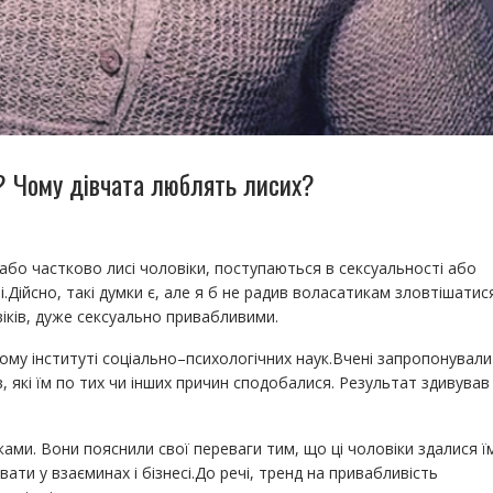
 Чому дівчата люблять лисих?
або частково лисі чоловіки, поступаються в сексуальності або
.Дійсно, такі думки є, але я б не радив воласатикам зловтішатис
іків, дуже сексуально привабливими.
ому інституті соціально–психологічних наук.Вчені запропонували
в, які їм по тих чи інших причин сподобалися. Результат здивував
ми. Вони пояснили свої переваги тим, що ці чоловіки здалися їм
ати у взаєминах і бізнесі.До речі, тренд на привабливість