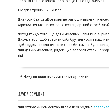
чоловіків з поголеною головою успішно підтримують і 
1.Марк Стронг2.Вин Дизель3.
Джейсон СтэтхэмВсе вони не раз були визнані, найсе
харизматичних, лисих, за їх нестандартний спосіб. Яки
Доходить до того, що деякі чоловіки навмисно збрив
Джонса або, щоб зрадити собі брутальності і виділити
підборіддя, красиві очі.І все ж, як би там не було, ви
Для деяких чоловіків, рядеющие волосся стали не жа
віці.
Н
Чому випадає волосся і як це зупинити
а
в
и
LEAVE A COMMENT
г
а
ц
Для отправки комментария вам необходимо
авториз