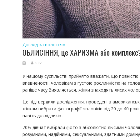
Догляд за волоссям
ОБЛИСІННЯ, це ХАРИЗМА або комплекс?
kiev
У нашому суспільстві прийнято вважати, що повністю 
впевненості, чоловікам з густою рослинністю на голові
раніше часу.Виявляється, жінки знаходять лисих чолов
Це підтвердили дослідження, проведені в американськ
жінкам вибрати фотографії чоловіків від 20 до 40 рокі
навіть дослідників .
70% дівчат вибрали фото з абсолютно лысими чоловіка
розумними, надійними, сексуальними, здатними домінув