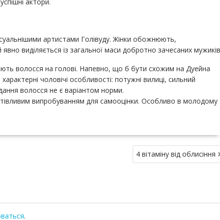
успішні актори.
ксуальнішими артистами Голівуду. Жінки обожнюють,
й явно виділяється із загальної маси добротно зачесаних мужиків
ають волосся на голові. Напевно, що б бути схожим на Дуейна
 характерні чоловічі особливості: потужні вилиці, сильний
падання волосся не є варіантом норми.
ртівливим випробуванням для самооцінки. Особливо в молодому
4 вітаміну від облисіння
оваться
.