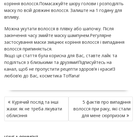
коріння волосся.Помасажуйте шкіру голови і розподіліть
маску по всій довжині волосся. Залиште на 1 годину для
впливу.
Можна укутати волосся в плівку або шапочку. Після
закінчення часу змийте маску шампунем.Регулярне
застосування маски зміцнює коріння волосся і випадання
волосся припиняється.
Якщо ця стаття була корисна для Вас, ставте лайк та
поділіться з близькими та друзями!Підписуйтесь на
канал, щоб не пропустити рецепти здоров’я і краси!З
любов’ю до Вас, косметика Toffana!
Н
Курячий послід та інші
5 фактів про випадіння
а
жахи: як не треба лікувати
волосся при раку, які стали
в
облисіння
для мене сюрпризом
и
г
а