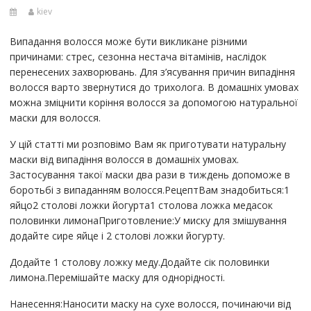
kiev
Випадання волосся може бути викликане різними
причинами: стрес, сезонна нестача вітамінів, наслідок
перенесених захворювань. Для з’ясування причин випадіння
волосся варто звернутися до трихолога. В домашніх умовах
можна зміцнити коріння волосся за допомогою натуральної
маски для волосся.
У цій статті ми розповімо Вам як приготувати натуральну
маски від випадіння волосся в домашніх умовах.
Застосування такої маски два рази в тиждень допоможе в
боротьбі з випаданням волосся.РецептВам знадобиться:1
яйцо2 столові ложки йогурта1 столова ложка медасок
половинки лимонаПриготовление:У миску для змішування
додайте сире яйце і 2 столові ложки йогурту.
Додайте 1 столову ложку меду.Додайте сік половинки
лимона.Перемішайте маску для однорідності.
Нанесення:Наносити маску на сухе волосся, починаючи від