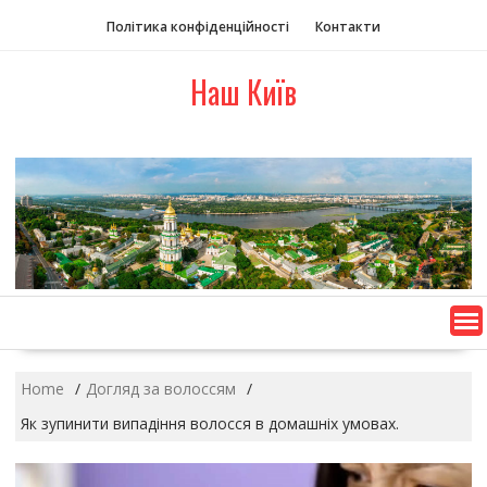
S
Політика конфіденційності
Контакти
k
i
Наш Київ
p
t
o
c
o
n
t
e
n
t
Home
Догляд за волоссям
Як зупинити випадіння волосся в домашніх умовах.