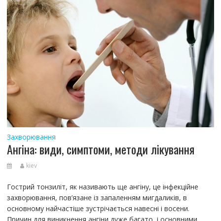
Захворювання
Ангіна: види, симптоми, методи лікування
kiev
Гострий тонзиліт, як називають ще ангіну, це інфекційне
захворювання, пов’язане із запаленням мигдаликів, в
основному найчастіше зустрічається навесні і восени.
Причин для виникнення ангіни дуже багато, і основними,