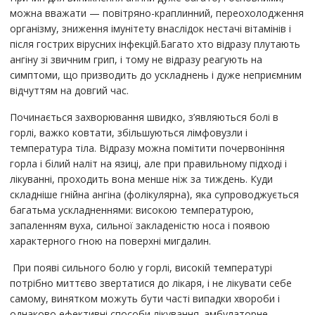
можна вважати — повітряно-краплинний, переохолодження
організму, зниження імунітету внаслідок нестачі вітамінів і
після гострих вірусних інфекцій.Багато хто відразу плутають
ангіну зі звичним грип, і тому не відразу реагують на
симптоми, що призводить до ускладнень і дуже неприємним
відчуттям на довгий час.
Починається захворювання швидко, з’являються болі в
горлі, важко ковтати, збільшуються лімфовузли і
температура тіла. Відразу можна помітити почервоніння
горла і білий наліт на язиці, але при правильному підході і
лікуванні, проходить вона менше ніж за тиждень. Куди
складніше гнійна ангіна (фолікулярна), яка супроводжується
багатьма ускладненнями: високою температурою,
запаленням вуха, сильної закладеністю носа і появою
характерного гною на поверхні мигдалин.
При появі сильного болю у горлі, високій температурі
потрібно миттєво звертатися до лікаря, і не лікувати себе
самому, винятком можуть бути часті випадки хвороби і
однаково ефективні способи лікування. амбулаторне