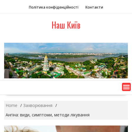
S
Політика конфіденційності
Контакти
k
i
Наш Київ
p
t
o
c
o
n
t
e
n
t
Home
Захворювання
Ангіна: види, симптоми, методи лікування