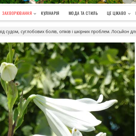
ЗАХВОРЮВАННЯ
КУЛІНАРІЯ
МОДА ТА СТИЛЬ
ЦЕ ЦІКАВО
 від судом, суглобових болів, опіків і шкірних проблем. Лосьйон для