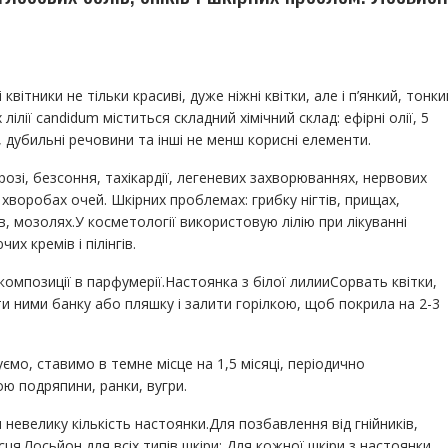
квітники не тільки красиві, дуже ніжні квітки, але і п’янкий, тонки
лілії candidum міститься складний хімічний склад: ефірні олії, 5
, дубильні речовини та інші не менш корисні елементи.
ерозі, безсоння, тахікардії, легеневих захворюваннях, нервових
, хворобах очей. Шкірних проблемах: грибку нігтів, прищах,
ів, мозолях.У косметології використовую лілію при лікуванні
х кремів і пілінгів.
композиції в парфумерії.Настоянка з білої лилииСорвать квітки,
и ними банку або пляшку і залити горілкою, щоб покрила на 2-3
мо, ставимо в темне місце на 1,5 місяці, періодично
 подряпини, ранки, вугри.
невелику кількість настоянки.Для позбавлення від гнійників,
ця.Лосьйон для всіх типів шкіри: Для кожної шкіри з настоянки