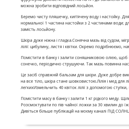
можна зробити відповідний лосьйон.
Беремо чисту пляшечку, кип’ячену воду і настойку. Дл
нормальної 1 частина настойки з 2 частинами води; дл
замість лосьйону.
Шкіра дуже ніжна і гладка.Сонячна мазь від судом, міг
лілії: цибулину, листя і квітки. Окремо подрібнюємо, н
Помістити в банку і залити соняшниковою олією, щоб 
сонечко, періодично струшуючи. Так мазь повинна на
Це засіб справжній бальзам для шкіри. Дуже добре викор
на все тіло, шкіра стане шовковистою.Лілія і мед для л
легкихИзмельчить 40 квіток лілії з допомогою ступки,
Помістити масу в банку і залити 1 кг рідкого меду. Щі
Розсмоктувати по пів чайної ложки за 30 хвилин до їжі
Дивіться більше публікацій на моєму каналі ПІД СОЛН