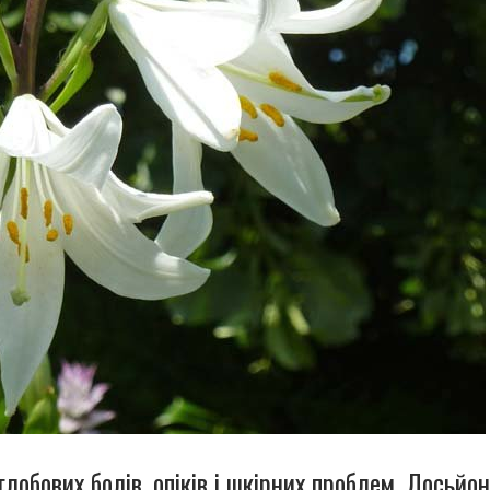
углобових болів, опіків і шкірних проблем. Лосьйон