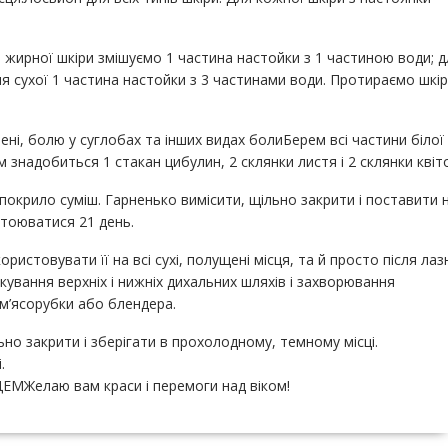
я жирної шкіри змішуємо 1 частина настойки з 1 частиною води; д
я сухої 1 частина настойки з 3 частинами води. Протираємо шкір
рені, болю у суглобах та інших видах болиБерем всі частини білої
ам знадобиться 1 стакан цибулин, 2 склянки листя і 2 склянки квіт
покрило суміш. Гарненько вимісити, щільно закрити і поставити 
стоюватися 21 день.
истовувати її на всі сухі, полущені місця, та й просто після лаз
ікування верхніх і нижніх дихальних шляхів і захворювання
 м’ясорубки або блендера.
льно закрити і зберігати в прохолодному, темному місці.
.
ЦЕМЖелаю вам краси і перемоги над віком!