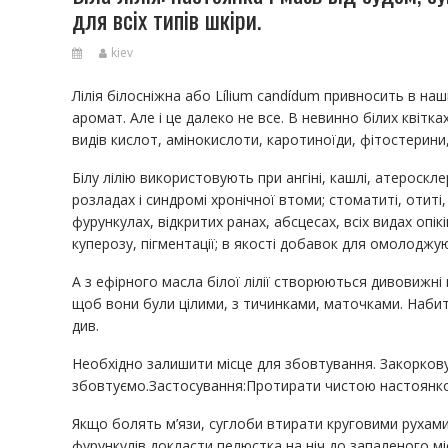
для всіх типів шкіри.
kiev
Лілія білосніжна або Lílium candídum привносить в наші 
аромат. Але і це далеко не все. В невинно білих квітках 
видів кислот, амінокислоти, каротиноїди, фітостерини
Білу лілію використовують при ангіні, кашлі, атероскл
розладах і синдромі хронічної втоми; стоматиті, отиті
фурункулах, відкритих ранах, абсцесах, всіх видах опік
куперозу, пігментації; в якості добавок для омолоджуючи
А з ефірного масла білої лілії створюються дивовижні 
щоб вони були цілими, з тичинками, маточками. Набит
див.
Необхідно залишити місце для збовтування. Закорковує
збовтуємо.Застосування:Протирати чистою настоянкою
Якщо болять м’язи, суглоби втирати круговими рухами 
фурункулів докласти пелюстка на ніч до запаленого міс