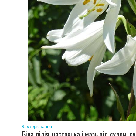
Захворювання
Біла лілія: настоянка і мазь від судом, с