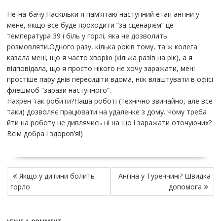
Не-на-бачу.Наскільки я пам’ятаю наступний етап ангіни у
мене, якщо все буде проходити “за сценарієм” це
температура 39 і біль у горлі, яка не дозволить
розмовляти.Одного разу, кілька років тому, та ж колега
казала мені, що я часто хворію (кілька разів на рік), а я
відповідала, що я просто нікого не хочу заражати, мені
простіше пару днів пересидіти вдома, ніж влаштувати в офісі
флешмоб “зарази наступного”.
Нахрен так робити?Наша роботі (технічно звичайно, але все
таки) дозволяє працювати на удаленке з дому. Чому треба
йти на роботу не дивлячись ні на що і заражати оточуючих?
Всім добра і здоров’я!)
Н
Якщо у дитини болить
Ангіна у Туреччині? Швидка
а
горло
допомога
в
и
г