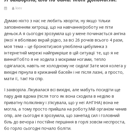
kiev
Думаю ніхто з нас не любить хворіти, ну якщо тільки
заповненням хитрощі, що на навчання/роботу не піти
деньок.А я сьогодні зрозуміла що у мене починається ангіна
(якої я вболіваю вкрай рідко, за всі 26 рочків всього 4 рази,
моя тема – це бронхіти).моя улюблена цибулинка з
інтернетній мережі найприкріше в цій ситуації те, що я не
винна!Тобто я не ходила з мокрими ногами, тепло
одягалася, навіть не холодному не сиділа! Зате моя колега у
вихідні пірнула в крижаний басейн і не після лазні, а просто,
мати її, так! На спір.
І захворіла. Лікувалася всі вихідні, але мабуть посидіти ще
пару днів вдома (після того як вона сходила в неділю в
приватну поліклініку і з’ясувала, що у неї АНГІНА) вона не
могла, а тому просто прийшла на роботу.Мій організм чинив
опір, але сьогодні я зрозуміла, що занепад сил і головний
біль до вечора і постійне першіння в горлі зовсім неспроста,
бо горло сьогодні почало боліти.