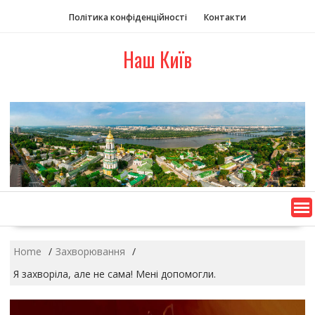
S
Політика конфіденційності
Контакти
k
i
Наш Київ
p
t
o
c
o
n
t
e
n
t
Home
Захворювання
Я захворіла, але не сама! Мені допомогли.