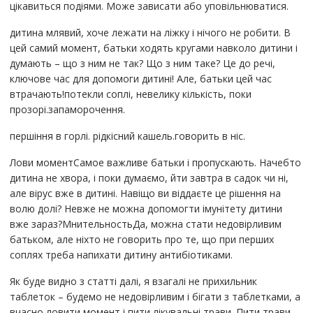
цікавиться подіями. Може зависати або уповільнюватися.
дитина млявий, хоче лежати на ліжку і нічого не робити. В
цей самий момент, батьки ходять кругами навколо дитини і
думають – що з ним не так? Що з ним таке? Це до речі,
ключове час для допомоги дитині! Але, батьки цей час
втрачають!потекли соплі, невелику кількість, поки
прозорі.запаморочення.
першіння в горлі. рідкісний кашель.говорить в ніс.
Лови моментСамое важливе батьки і пропускають. Начебто
дитина не хвора, і поки думаємо, йти завтра в садок чи ні,
але вірус вже в дитині. Навіщо ви віддаєте це рішення на
волю долі? Невже не можна допомогти імунітету дитини
вже зараз?МнительностьДа, можна стати недовірливим
батьком, але ніхто не говорить про те, що при перших
соплях треба напихати дитину антибіотиками.
Як буде видно з статті далі, я взагалі не прихильник
таблеток – будемо не недовірливим і бігати з таблетками, а
вчасно ловити момент і пити лікувальні трави. Пити трави