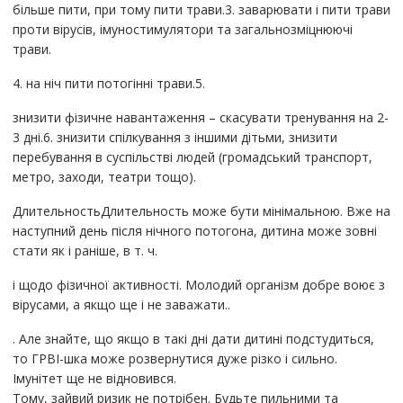
більше пити, при тому пити трави.3. заварювати і пити трави
проти вірусів, імуностимулятори та загальнозміцнюючі
трави.
4. на ніч пити потогінні трави.5.
знизити фізичне навантаження – скасувати тренування на 2-
3 дні.6. знизити спілкування з іншими дітьми, знизити
перебування в суспільстві людей (громадський транспорт,
метро, заходи, театри тощо).
ДлительностьДлительность може бути мінімальною. Вже на
наступний день після нічного потогона, дитина може зовні
стати як і раніше, в т. ч.
і щодо фізичної активності. Молодий організм добре воює з
вірусами, а якщо ще і не заважати..
. Але знайте, що якщо в такі дні дати дитині подстудиться,
то ГРВІ-шка може розвернутися дуже різко і сильно.
Імунітет ще не відновився.
Тому, зайвий ризик не потрібен. Будьте пильними та