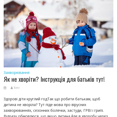
Захворювання
Як не хворіти? Інструкція для батьків тут!
kiev
Здорові діти круглий годТак що робити батькам, щоб
дитина не хворіла? Тут піде мова про вірусних
захворюваннях, сезонних болячки, застуди, ГРВІ і грипі.
Відразу обмовлюся, що якщо дитина йде в хворобу через