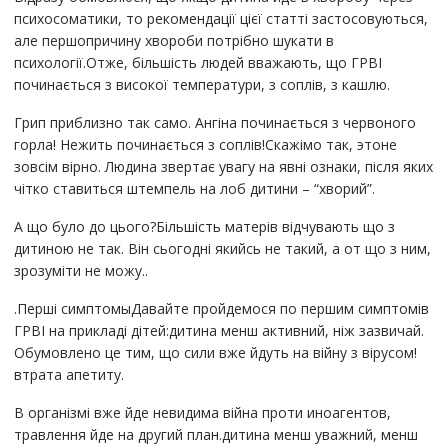
психосоматики, то рекомендації цієї статті застосовуються,
але першопричину хвороби потрібно шукати в
психології.Отже, більшість людей вважають, що ГРВІ
починається з високої температури, з соплів, з кашлю.
Грип приблизно так само. Ангіна починається з червоного
горла! Нежить починається з соплів!Скажімо так, этоне
зовсім вірно. Людина звертає увагу на явні ознаки, після яких
чітко ставиться штемпель на лоб дитини – “хворий”.
А що було до цього?Більшість матерів відчувають що з
дитиною не так. Він сьогодні якийсь не такий, а от що з ним,
зрозуміти не можу..
.Перші симптомыДавайте пройдемося по першим симптомів
ГРВІ на прикладі дітей:дитина менш активний, ніж зазвичай.
Обумовлено це тим, що сили вже йдуть на війну з вірусом!
втрата апетиту.
В організмі вже йде невидима війна проти иноагентов,
травлення йде на другий план.дитина менш уважний, менш