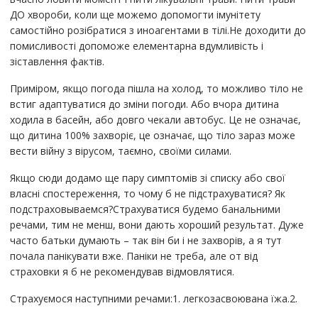
ДО хвороби, коли ще можемо допомогти імунітету
самостійно розібратися з иноагентами в тілі.Не доходити до
помисливості допоможе елементарна вдумливість і
зіставлення фактів.
Приміром, якщо погода пішла на холод, то можливо тіло не
встиг адаптуватися до зміни погоди. Або вчора дитина
ходила в басейн, або довго чекали автобус. Це не означає,
що дитина 100% захворіє, це означає, що тіло зараз може
вести війну з вірусом, таємно, своїми силами.
Якщо сюди додамо ще пару симптомів зі списку або свої
власні спостереження, то чому б не підстрахуватися? Як
подстраховываемся?Страхуватися будемо банальними
речами, тим не менш, вони дають хороший результат. Дуже
часто батьки думають – так він би і не захворів, а я тут
почала панікувати вже. Паніки не треба, але от від
страховки я б не рекомендував відмовлятися.
Страхуємося наступними речами:1. легкозасвоювана їжа.2.