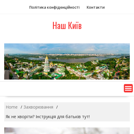
S
Політика конфіденційності
Контакти
k
i
Наш Київ
p
t
o
c
o
n
t
e
n
t
Home
Захворювання
Як не хворіти? Інструкція для батьків тут!