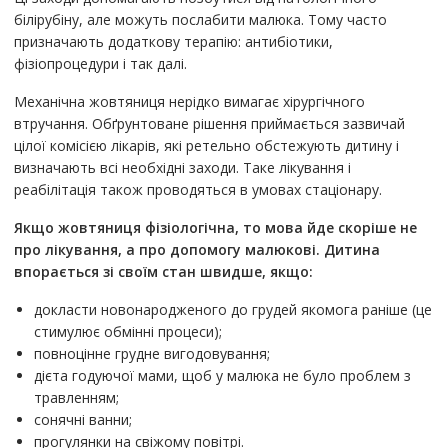
білірубіну, але можуть послабити малюка. Тому часто
призначають додаткову терапію: антибіотики,
фізіопроцедури і так далі.
Механічна жовтяниця нерідко вимагає хірургічного
втручання. Обґрунтоване рішення приймається зазвичай
цілої комісією лікарів, які ретельно обстежують дитину і
визначають всі необхідні заходи. Таке лікування і
реабілітація також проводяться в умовах стаціонару.
Якщо жовтяниця фізіологічна, то мова йде скоріше не
про лікування, а про допомогу малюкові.
Дитина
впорається зі своїм стан швидше, якщо:
докласти новонародженого до грудей якомога раніше (це
стимулює обмінні процеси);
повноцінне грудне вигодовування;
дієта годуючої мами, щоб у малюка не було проблем з
травленням;
сонячні ванни;
прогулянки на свіжому повітрі.