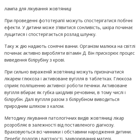
лампа для лікування жовтяниці
При проведенні фототерапії можуть спостерігатися побічні
ефекти. У дитини може з’явитися сонливість, шкіра починає
лущитися і спостерігається розлад шлунку.
Таку ж дію надають сонячні ванни. Організм малюка на світлі
починає активно виробляти вітамін Д. Він прискорює процес
виведення білірубіну з крові.
При сильно вираженій жовтяниці можуть призначатися
лікарем глюкоза і активоване вугілля в таблетках. Глюкоза
сприяє поліпшенню активної роботи печінки. Активоване
вугілля вбирає як губка шкідливі речовини, в тому числі і
білірубін. Далі вугілля разом з білірубіном виводиться
природним шляхом з калом.
Методику лікування патологічних видів жовтяниці лікар
розробляє в залежності від поставленого діагнозу.
Враховуються всі чинники і обставини народження дитини.
Перебіг пологів і вагітності, захворювання матері,