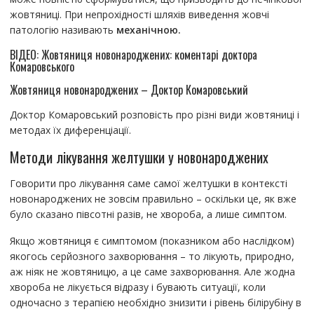
жовтяниці. При непрохідності шляхів виведення жовчі
патологію називають
механічною.
ВІДЕО: Жовтяниця новонароджених: коментарі доктора
Комаровського
Жовтяниця новонароджених – Доктор Комаровський
Доктор Комаровський розповість про різні види жовтяниці і
методах їх диференціації.
Методи лікування желтушки у новонароджених
Говорити про лікування саме самої желтушки в контексті
новонароджених не зовсім правильно – оскільки це, як вже
було сказано півсотні разів, не хвороба, а лише симптом.
Якщо жовтяниця є симптомом (показником або наслідком)
якогось серйозного захворювання – то лікують, природно,
аж ніяк не жовтяницю, а це саме захворювання. Але жодна
хвороба не лікується відразу і бувають ситуації, коли
одночасно з терапією необхідно знизити і рівень білірубіну в