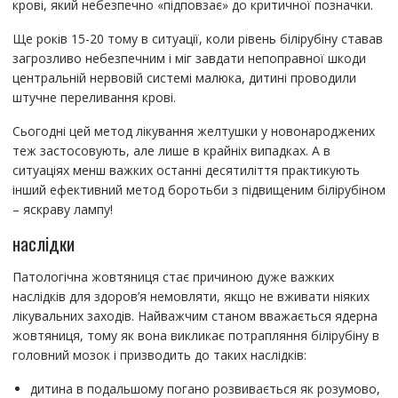
крові, який небезпечно «підповзає» до критичної позначки.
Ще років 15-20 тому в ситуації, коли рівень білірубіну ставав
загрозливо небезпечним і міг завдати непоправної шкоди
центральній нервовій системі малюка, дитині проводили
штучне переливання крові.
Сьогодні цей метод лікування желтушки у новонароджених
теж застосовують, але лише в крайніх випадках. А в
ситуаціях менш важких останні десятиліття практикують
інший ефективний метод боротьби з підвищеним білірубіном
– яскраву лампу!
наслідки
Патологічна жовтяниця стає причиною дуже важких
наслідків для здоров’я немовляти, якщо не вживати ніяких
лікувальних заходів. Найважчим станом вважається ядерна
жовтяниця, тому як вона викликає потрапляння білірубіну в
головний мозок і призводить до таких наслідків:
дитина в подальшому погано розвивається як розумово,