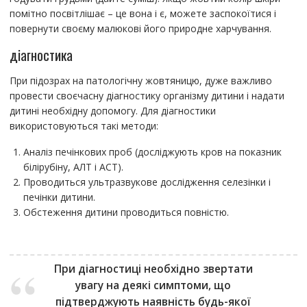
помітно посвітлішає – це вона і є, можете заспокоїтися і
повернути своєму малюкові його природне харчування.
діагностика
При підозрах на патологічну жовтяницю, дуже важливо
провести своєчасну діагностику організму дитини і надати
дитині необхідну допомогу. Для діагностики
використовуються такі методи:
Аналіз печінкових проб (досліджують кров на показник
білірубіну, АЛТ і АСТ).
Проводиться ультразвукове дослідження селезінки і
печінки дитини.
Обстеження дитини проводиться повністю.
При діагностиці необхідно звертати
увагу на деякі симптоми, що
підтверджують наявність будь-якої