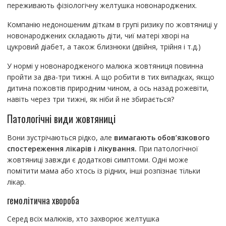
переживають фізіологічну желтушка новонароджених.
Компанію недоношеним діткам в групі ризику по жовтяниці у
новонароджених складають діти, чиї матері хворі на
цукровий діабет, а також близнюки (двійня, трійня і т.д.)
У нормі у новонародженого малюка жовтяниця повинна
пройти за два-три тижні. А що робити в тих випадках, якщо
дитина пожовтів природним чином, а ось назад рожевіти,
навіть через три тижні, як ніби й не збирається?
Патологічні види жовтяниці
Вони зустрічаються рідко, але
вимагають обов’язкового
спостереження лікарів і лікування.
При патологічної
жовтяниці завжди є додаткові симптоми. Одні може
помітити мама або хтось із рідних, інші розпізнає тільки
лікар.
гемолітична хвороба
Серед всіх малюків, хто захворює желтушка