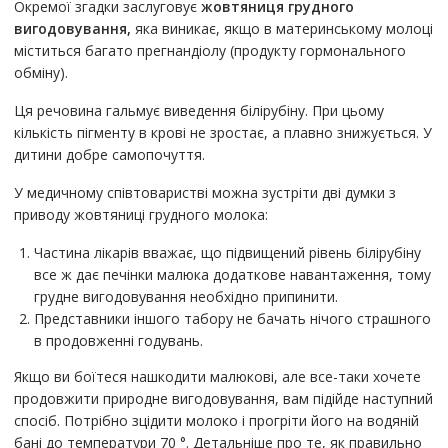
Окремої згадки заслуговує
жовтяниця грудного
вигодовування,
яка виникає, якщо в материнському молоці
міститься багато прегнандіолу (продукту гормонального
обміну).
Ця речовина гальмує виведення білірубіну. При цьому
кількість пігменту в крові не зростає, а плавно знижується. У
дитини добре самопочуття.
У медичному співтоваристві можна зустріти дві думки з
приводу жовтяниці грудного молока:
Частина лікарів вважає, що підвищений рівень білірубіну
все ж дає печінки малюка додаткове навантаження, тому
грудне вигодовування необхідно припинити.
Представники іншого табору не бачать нічого страшного
в продовженні годувань.
Якщо ви боїтеся нашкодити малюкові, але все-таки хочете
продовжити природне вигодовування, вам підійде наступний
спосіб. Потрібно зцідити молоко і прогріти його на водяній
бані до температури 70 °. Детальніше про те, як правильно