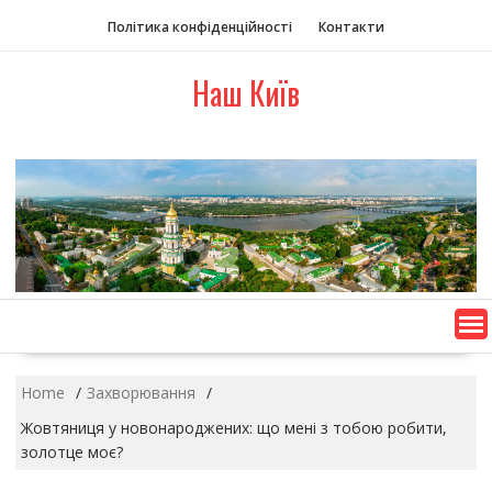
S
Політика конфіденційності
Контакти
k
i
Наш Київ
p
t
o
c
o
n
t
e
n
t
Home
Захворювання
Жовтяниця у новонароджених: що мені з тобою робити,
золотце моє?