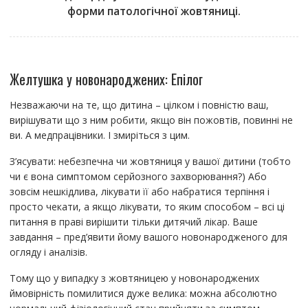
форми патологічної жовтяниці.
Желтушка у новонароджених: Епілог
Незважаючи на те, що дитина – цілком і повністю ваш,
вирішувати що з ним робити, якщо він пожовтів, повинні не
ви. А медпрацівники. І змиріться з цим.
З’ясувати: небезпечна чи жовтяниця у вашої дитини (тобто
чи є вона симптомом серйозного захворювання?) Або
зовсім нешкідлива, лікувати її або набратися терпіння і
просто чекати, а якщо лікувати, то яким способом – всі ці
питання в праві вирішити тільки дитячий лікар. Ваше
завдання – пред’явити йому вашого новонародженого для
огляду і аналізів.
Тому що у випадку з жовтяницею у новонароджених
ймовірність помилитися дуже велика: можна абсолютно