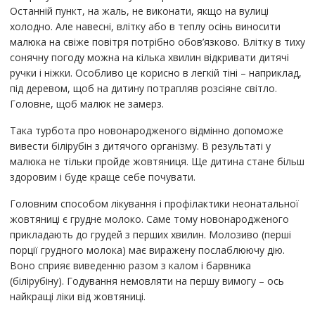
Останній пункт, на жаль, не виконати, якщо на вулиці
холодно. Але навесні, влітку або в теплу осінь виносити
малюка на свіже повітря потрібно обов’язково. Влітку в тиху
сонячну погоду можна на кілька хвилин відкривати дитячі
ручки і ніжки. Особливо це корисно в легкій тіні – наприклад,
під деревом, щоб на дитину потрапляв розсіяне світло.
Головне, щоб малюк не замерз.
Така турбота про новонародженого відмінно допоможе
вивести білірубін з дитячого організму. В результаті у
малюка не тільки пройде жовтяниця. Ще дитина стане більш
здоровим і буде краще себе почувати.
Головним способом лікування і профілактики неонатальної
жовтяниці є грудне молоко. Саме тому новонародженого
прикладають до грудей з перших хвилин. Молозиво (перші
порції грудного молока) має виражену послаблюючу дію.
Воно сприяє виведенню разом з калом і барвника
(білірубіну). Годування немовляти на першу вимогу – ось
найкращі ліки від жовтяниці.