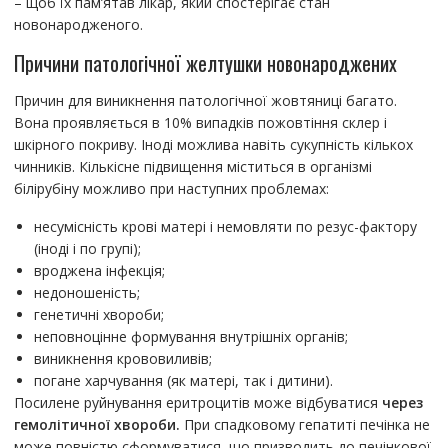
– щоб їх пам’ятав лікар, який спостерігає стан
новонародженого.
Причини патологічної желтушки новонароджених
Причин для виникнення патологічної жовтяниці багато.
Вона проявляється в 10% випадків пожовтіння склер і
шкірного покриву. Іноді можлива навіть сукупність кількох
чинників. Кількісне підвищення міститься в організмі
білірубіну можливо при наступних проблемах:
несумісність крові матері і немовляти по резус-фактору
(іноді і по групі);
вроджена інфекція;
недоношеність;
генетичні хвороби;
неповноцінне формування внутрішніх органів;
виникнення крововиливів;
погане харчування (як матері, так і дитини).
Посилене руйнування еритроцитів може відбуватися
через
гемолітичної хвороби.
При спадковому гепатиті печінка не
може повністю сформуватися, що призводить до печінкової