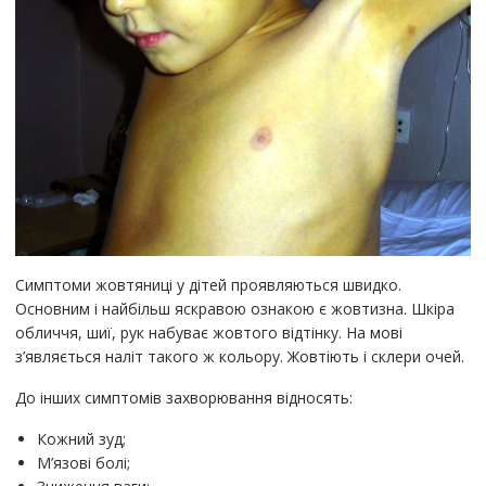
Симптоми жовтяниці у дітей проявляються швидко.
Основним і найбільш яскравою ознакою є жовтизна. Шкіра
обличчя, шиї, рук набуває жовтого відтінку. На мові
з’являється наліт такого ж кольору. Жовтіють і склери очей.
До інших симптомів захворювання відносять:
Кожний зуд;
М’язові болі;