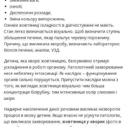
Зниження ваги;
озноб;
Диспепсичні розлади;
Зміна кольору випорожнень.
Ознаки жовтяниці складності в діагностуванні не мають.
Стан легко визначається візуально. Щоб визначити ступінь
збільшення печінки, лікар пальпує черевну порожнину.
Причину, що викликала хворобу, визначають лабораторно:
біопсія печінки, аналізи, УЗД.
Дитина, яка хворіє жовтяницею, безсумнівно отримує
ускладнення в роботі організму. Патологічний захворювання
несе небезпеку інтоксикації. Як наслідок – функціонування
органів сильно порушується. Припустити наслідки можна з
того, як виглядає жовтяниця візуально: чим більша
концентрація білірубіну, тим інтенсивніше колір слизових і
шкіри.
Надмірне накопичення даної речовини викликає незворотні
процеси в мозку дитини. Якщо вчасно не усунути патологію,
що викликала захворювання,
жовтяниця у хворих
(фото в