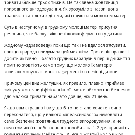
тривати більше трьох тижнів. Це так звана жовтяниця
природного вигодовування. Як зрозуміло з назви, вона
трапляється тільки з дітьми, які годуються молоком матері.
Суть в наступному: в грудному молоці матері присутня
речовина, яке блокує дію печінкових ферментів у дитини.
Жодному «здравоведу» поки що так і не вдалося з’ясувати,
навіщо природа придумала цей механізм. Проте він працює і
досить активно – багато грудних карапузи в перші дні життя
помітно жовтіють саме тому, що молоко їх матерів
«пригальмовує» активність ферментів в печінці дитини.
Причому цей вид желтушки, як правило, плавно «приймає
зміну» у жовтяниці фізіологічної і може абсолютно безпечно
для малюка тривати набагато довше, ніж 21 день.
Якщо вам страшно і ви у що б то не стало хочете точно
переконатися, що у вашого «апельсинового» немовляти
саме безпечна жовтяниця грудного вигодовування, а не
симптом якоїсь небезпечної хвороби – на 1-2 дня припиніть
годувати грудьми (дайте суміш). Якщо жовтий колір шкіри