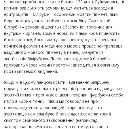
червоної кров’яної клітки не більше 120 днів). Руйнуючись, ці
клітини вивільняють речовину, що міститься всередині
еритроцитів – білірубін – особливий жовтий пігмент, який
бере активну участь в обміні гемоглобіну. Сам по собі
білірубін – речовина досить небезпечне і токсична для
внутрішніх органів, тому в нормі, як тільки кров приносить
його в печінку, його там тут же знешкоджують спеціальні
печінкові ферменти. Медичною мовою процес нейтралізації
шкідливого жовтого пігменту в печінці іменується
«кон’югація білірубіну». Потім знешкоджений білірубін
проходить через жовчні протоки і виводиться з організму
проти системою виділення.
Якщо ж в цьому ланцюзі освіти і виведення білірубіну
порушується якесь ланка, рівень цієї речовини підвищується,
жовтий пігмент проникає в шкірні покриви, фарбуючи особа
і тіло в «осінні тони». І якби ми говорили не про
новонароджених, а про людей старшого віку – то
жовтяницю нам слід було б розглядати саме як явний
симптом серйозного захворювання (наприклад,
захворювання печінки на кшталт гепатиту, гострого