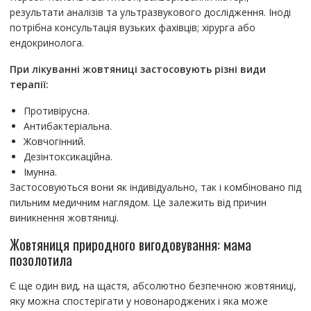
результати аналізів та ультразвукового дослідження. Іноді
потрібна консультація вузьких фахівців; хірурга або
ендокринолога.
При лікуванні жовтяниці застосовують різні види
терапії:
Противірусна.
Антибактеріальна.
Жовчогінний.
Дезінтоксикаційна.
Імунна.
Застосовуються вони як індивідуально, так і комбіновано під
пильним медичним наглядом. Це залежить від причин
виникнення жовтяниці.
Жовтяниця природного вигодовування: мама
позолотила
Є ще один вид, на щастя, абсолютно безпечною жовтяниці,
яку можна спостерігати у новонароджених і яка може