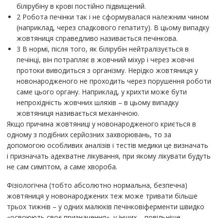
білірубіну в крові постійно підвищений.
2 Робота печінки так і не сформувалася належним чином
(наприклад, через спадкового гепатиту). В цьому випадку
жовтяниця справедливо називається печінкова.
3 В нормі, після того, як білірубін нейтралізується в
печінці, він потрапляє в жовчний міхур і через жовчні
протоки виводиться з організму. Нерідко жовтяниця у
новонародженого не проходить через порушення роботи
саме цього органу. Наприклад, у крихти може бути
непрохідність жовчних шляхів – в цьому випадку
жовтяниця називається механічною.
Якщо причина жовтяниці у новонародженого криється в
одному з подібних серйозних захворювань, то за
допомогою особливих аналізів і тестів медики це визначать
і призначать адекватне лікування, при якому лікувати будуть
не сам симптом, а саме хвороба.
Фізіологічна (тобто абсолютно нормальна, безпечна)
жовтяниця у новонароджених теж може тривати більше
трьох тижнів – у одних малюків печінковіферменти швидко
«освоюють своє призначення», у інших – повільніше.