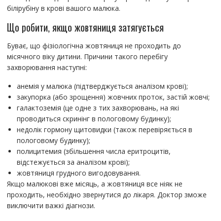
білірубіну в крові вашого малюка.
Що робити, якщо жовтяниця затягується
Буває, що фізіологічна жовтяниця не проходить до
місячного віку дитини. Причини такого перебігу
захворювання наступні:
анемія у малюка (підтверджується аналізом крові);
закупорка (або зрощення) жовчних проток, застій жовчі;
галактоземія (це одне з тих захворювань, на які
проводиться скринінг в пологовому будинку);
недолік гормону щитовидки (також перевіряється в
пологовому будинку);
полицитемия (збільшення числа еритроцитів,
відстежується за аналізом крові);
жовтяниця грудного вигодовування.
Якщо малюкові вже місяць, а жовтяниця все ніяк не
проходить, необхідно звернутися до лікаря. Доктор зможе
виключити важкі діагнози.