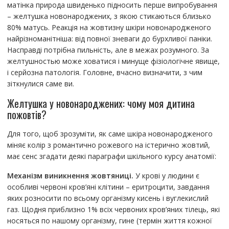
матінка природа швиденько підносить перше випробування
– желтушка новонароджених, з якою стикаються близько
80% матусь. Реакція на жовтизну шкіри новонародженого
найрізноманітніша: від повної зневаги до бурхливої ​​паніки.
Насправді потрібна пильність, але в межах розумного. За
желтушностью може ховатися і минуще фізіологічне явище,
і серйозна патологія. Головне, вчасно визначити, з чим
зіткнулися саме ви.
Желтушка у новонароджених: чому моя дитина
пожовтів?
Для того, щоб зрозуміти, як саме шкіра новонародженого
міняє колір з романтично рожевого на істерично жовтий,
має сенс згадати деякі параграфи шкільного курсу анатомії:
Механізм виникнення жовтяниці.
У крові у людини є
особливі червоні кров’яні клітини – еритроцити, завдання
яких розносити по всьому організму кисень і вуглекислий
газ. Щодня приблизно 1% всіх червоних кров’яних тілець, які
носяться по нашому організму, гине (термін життя кожної