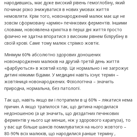
народившись, має дуже високий рівень гемоглобіну, який
починає різко знижуватися в нових умовах життя
немовляти. Крім того, новонароджений малюк має ще не
зовсім сформовану «армію» печінкових ферментів. Іншими
словами, новоявлена ​​крихітка в перші дні життя просто
фізично не здатна впоратися з високим рівнем білірубіну в
своїй крові. Саме тому малюк стрімко жовтіє.
Мінімум 60% абсолютно здорових доношених
новонароджених малюків на другий-третій день життя
«фарбуються» в жовтий колір. Це нормально і не загрожує
дитині ніякими бідами. У медицині навіть існує термін –
жовтяниця новонароджених. Фізіологічна – значить
природна, нормальна, без патології.
Так що, навіть якщо ви і потрапили в ці 60% – лякатися нема
причин. А якщо трапилося так, що дитина народилася
недоношеною (а це значить, що дієздатних печінкових
ферментів у нього ще менше, ніж у здорового карапуза), то
у вас ще більше шансів помилуватися на нього жовтого –
80-90% всіх малюків, що народилися раніше терміну ,