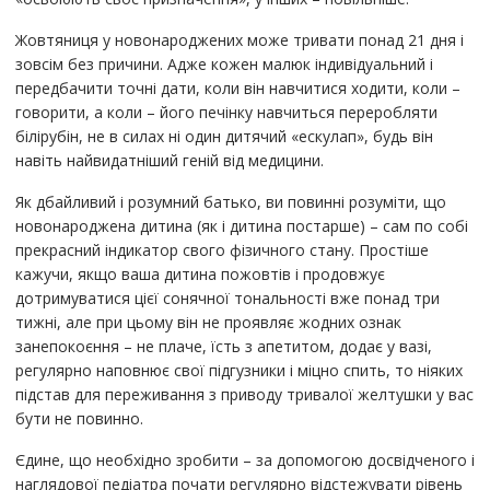
Жовтяниця у новонароджених може тривати понад 21 дня і
зовсім без причини. Адже кожен малюк індивідуальний і
передбачити точні дати, коли він навчитися ходити, коли –
говорити, а коли – його печінку навчиться переробляти
білірубін, не в силах ні один дитячий «ескулап», будь він
навіть найвидатніший геній від медицини.
Як дбайливий і розумний батько, ви повинні розуміти, що
новонароджена дитина (як і дитина постарше) – сам по собі
прекрасний індикатор свого фізичного стану. Простіше
кажучи, якщо ваша дитина пожовтів і продовжує
дотримуватися цієї сонячної тональності вже понад три
тижні, але при цьому він не проявляє жодних ознак
занепокоєння – не плаче, їсть з апетитом, додає у вазі,
регулярно наповнює свої підгузники і міцно спить, то ніяких
підстав для переживання з приводу тривалої желтушки у вас
бути не повинно.
Єдине, що необхідно зробити – за допомогою досвідченого і
наглядової педіатра почати регулярно відстежувати рівень