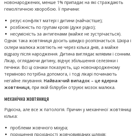
новонароджених, менше 1% припадає на які страждають
гемолітичною хворобою. Її причини:
резус-конфлікт матері і дитини (найчастіше);
розбіжність по групам крові (дуже рідко);
несумісність за антигенами (майже не зустрічається).
Однак така жовтяниця досить швидко розпізнається. Шкіра і
склери малюка жовтіють не через кілька днів, а майже
відразу після народження. Дитина виглядає млявим і сонним.
Лікар, оглядаючи дитину, відчує збільшення селезінки і
печінки. Всі ці ознаки показують, що новонародженому
терміново потрібна допомога, і тоді лікарі починають
негайне лікування.
Найважчий випадок – це ядерна
жовтяниця,
при якій білірубін отруює мозок малюка.
механічна жовтяниця
Рідкісна, але все ж патологія. Причин у механічної жовтяниці
кілька:
проблеми жовчного міхура;
порушення прохідності жовчовивідних шляхів;