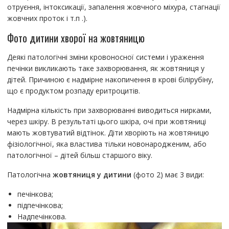
отруєння, інтоксикації, запалення жовчного міхура, стагнації
жовчних проток і т.п .).
Фото дитини хворої на жовтяницю
Деякі патологічні зміни кровоносної системи і ураження
печінки викликають таке захворювання, як жовтяниця у
дітей. Причиною є надмірне накопичення в крові білірубіну,
що є продуктом розпаду еритроцитів.
Надмірна кількість при захворюванні виводиться нирками,
через шкіру. В результаті цього шкіра, очі при жовтяниці
мають жовтуватий відтінок. Діти хворіють на жовтяницю
фізіологічної, яка властива тільки новонародженим, або
патологічної – дітей більш старшого віку.
Патологічна
жовтяниця у дитини
(фото 2) має 3 види:
печінкова;
підпечінкова;
Надпечінкова.