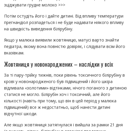
зціджувати грудне молоко >>>
Потім остудіть його і дайте дитині. Від впливу температури
прегнандіол розпадеться і не буде надавати ніякого впливу
на швидкість виведення білірубіну.
Якщо у малюка виявили жовтяницю, матусі варто знайти
педіатра, якому вона повністю довіряє, і слідувати всім його
вказівкам.
Жовтяниця у новонароджених – наслідки у всіх
За ті пару-трійку тижнів, поки рівень токсичного білірубіну в
крові у новонародженого був підвищений і його шкіра
відливала «золотими» відтінками, нічого поганого з дитиною
статися не могло. Білірубін хоч і токсичний, але його
кількості (навіть при тому, що він в цей період у малюка
підвищений) все ж недостатньо, щоб нанести дитині
відчутної шкоди.
Але якщо жовтяниця затягнулася і вийшла за рамки 21 дня