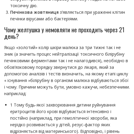
токсичну дію.
Печінкова жовтяниця
з’являється при ураженні клітин
печінки вірусами або бактеріями.
Чому желтушка у немовляти не проходить через 21
день?
Якщо «золотий» колір шкіри малюка за три тижні так і не
зник (а значить процес нейтралізації токсичного білірубіну
печінковими ферментами так і не налагодився), необхідно в
обов’язковому порядку звернутися до лікаря, який за
допомогою аналізів і тестів визначить, на якому етапі циклу
« існування »білірубіну в організмі малюка відбуваються збої
і чому. Причини можуть бути, умовно кажучи, небезпечними.
наприклад:
1 Тому будь-якої захворювання дитини руйнування
еритроцитів його крові відбувається інтенсивно і
постійно (наприклад, при гемолітичної хвороби, яка
нерідко розвивається у дітей, резус-фактор яких
відрізняється від материнського). Відповідно, і рівень