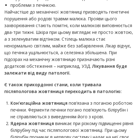
проблеми з печінкою.
Найчастіше до механічної жовтяниці призводять генетичні
порушення або родові травми малюка. Прояви цього
захворювання стають помітні, коли малюкові виповнюється
два-три тижні. Шкіра при цьому виглядає не просто жовтою,
а з зеленуватим відтінком. Стілець малюка стає
ненормально світлим, майже без забарвлення. Лікар відчує,
що печінка ущільнюється, а селезінка збільшена. При
підозрах на механічну жовтяницю призначають різні
додаткові обстеження – наприклад, УЗД.
Лікування буде
залежати від виду патології.
Є також прикордонні стани, коли тривала
післяпологова жовтяниця переходить в патологію:
Кон’югаційна жовтяниця
пов’язана з поганою роботою
печінки. Ферменти печінки погано пов’язують білірубін і
не справляються з виведенням його з крові.
Ядерна жовтяниця
виникає при різкому підвищенні рівня
білірубіну під час післяпологової жовтяниці. При цьому
білірубін проникає в нервову систему і надає на неї своє