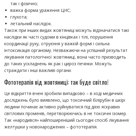
так і фізично;
важка форма ураження ЦНС;
глухота;
летальний наслідок.
Також при інших видах жовтяниці можуть відзначатися такі
наслідки як часті судоми в кінцівках і тілі, порушення
координації руху, отруєння у важкій формі і сильна
інтоксикація організму. Незважаючи на успішний результат
лікування патологічної жовтяниці, вона часто призводить
до таких ускладнень як рак і цироз печінки. Можуть
страждати і інші важливі органи.
Фототерапія від жовтяниці: так буде світло!
Це відкриття вчені зробили випадково – в ході медичних
досліджень було виявлено, що токсичний білірубін в шкірі
людини починає активно руйнуватися під дією яскравих
світлових променів, перетворюючись в не токсичні ізомер.
Так «народився» найпоширеніший сьогодні спосіб лікування
желтушки у новонароджених – фототерапія.