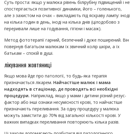
Суть проста: якщо у малюка рівень білірубіну підвищений і не
спостерігається позитивної динаміки, його – голенького,
але з захистом на очах – викладають під яскраву лампу: іноді
на кілька годин в день, іноді на кілька днів (цілодобово з
переривали лише на годування, гігієни і масаж).
Метод фототерапії гарний, безпечний і дуже поширений. Він
повернув багатьом малюкам їх звичний колір шкіри, а їх
батькам – спокій в душі.
лікування жовтяниці
Якщо мова йде про патології, то будь-яка терапія
призначається лікарем.
Найчастіше малюк і мама
надходять в стаціонар, де проводять всі необхідні
процедури.
Наприклад, якщо у мами і дитини різний резус-
фактор або інші ознаки несумісності крові, то найчастіше
призначають переливання. За одну процедуру у малюка
можуть замістити до 70% від загальної кількості крові. У
важких випадках переливання повторюють кілька разів.
Ці заходи допомагають позбутися від патологічного