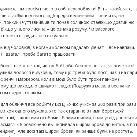
ися, і їм зовсім нічого в собі переробляти! Він – такий, як є, і 
авіше стає!Якщо у нього підборіддя величезний – значить, він
й, тонкий і чуттєвий!Сивіти почав солідною стає!Якщо довгий ніс 
!)Якщо у нього лисина – це ознака розуму. Чи високого
 волохаті груди – це сексуально.
ь від чоловіків, з ногами колесом падала!У дівчат – все навпаки.
 І взагалі, треба багато працювати.
ою – все ж не так, як треба! І обов’язково не так, як хочеться!
сушила волосся в духовці, тому що треба було поспішаєш на пари
 френч! І маркером, коли в моді було бути трохи панком)
тому що виходило швидко і гладко)Подружка мазала веснянки
исом водню, огірком…
 обличчя все робите? Всі ці «У-ікс-у-ікс» за 200 разів три рази
 ви хоч одного мужика, хто так старанно з ними бореться?
и, такі, з жовтими особами і білими шиями, і нам услід доноситьс
и засмаглі!» Я розлючено выщипывала широкі брови до нитки, а по
динг). Але досі такі широкі брови, як раніше були, не ростуть.