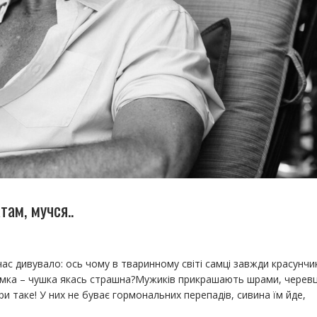
там, мучся..
с дивувало: ось чому в тваринному світі самці завжди красунчи
 самка – чушка якась страшна?Мужиків прикрашають шрами, черев
іри таке! У них не буває гормональних перепадів, сивина їм йде,