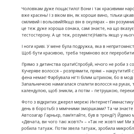
Чоловікам дуже пощастило! Вони і так красивими народил
вже красень! І з віком він, як хороше вино, тільки цік
сміливий і вольовий!Якщо він в окулярах – він розумни
це теж дуже хороша ознака, самі знаєте, на що вказує
тестостерону. А це теж, розумієте)Навіть якщо у нього
І ноги криві. У мене була подружка, яка в непритомніст
Щоб бути красивою, треба терміново все переробити !
Прямо з дитинства орати!Спробуй, нічого не роби з соб
Кучеряве волосся – розпрямити, прямі – накрутити!Я 
фена немає! Фарбувала нігті білим штрихом, бо в моді
Запальничкою намагалася спалити волосся на руках, 
календулою, щоб зникли, а потім – петрушкою, перек
Фото з відкритих джерел мережі ИнтернетГимнастику для
день в боротьбі з мімічними зморшками? Та чи знаєте
Автозагар Гарньєр, пам’ятайте, був в тренді?) Йдемо м
«Дівчата, ви чого такі жовті?» – «Так не жовті ми! М
робила татуаж. Потім звела татуаж, зробила микроблей