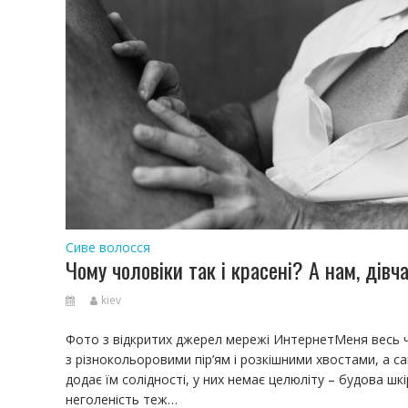
Сиве волосся
Чому чоловіки так і красені? А нам, дівча
kiev
Фото з відкритих джерел мережі ИнтернетМеня весь ча
з різнокольоровими пір’ям і розкішними хвостами, а
додає їм солідності, у них немає целюліту – будова шк
неголеність теж…