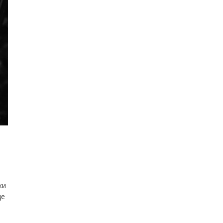
ки
це