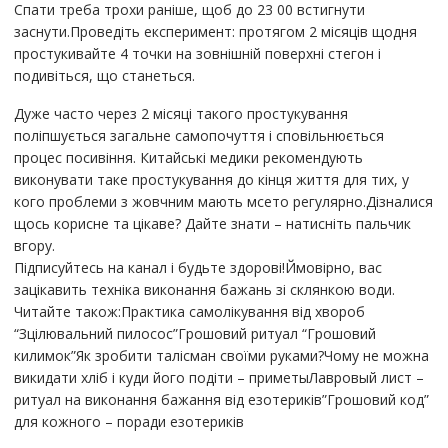
Спати треба трохи раніше, щоб до 23 00 встигнути
заснути.Проведіть експеримент: протягом 2 місяців щодня
простукивайте 4 точки на зовнішній поверхні стегон і
подивіться, що станеться.
Дуже часто через 2 місяці такого простукування
поліпшується загальне самопочуття і сповільнюється
процес посивіння. Китайські медики рекомендують
виконувати таке простукування до кінця життя для тих, у
кого проблеми з жовчним мають мсето регулярно.Дізналися
щось корисне та цікаве? Дайте знати – натисніть пальчик
вгору.
Підписуйтесь на канал і будьте здорові!Ймовірно, вас
зацікавить техніка виконання бажань зі склянкою води.
Читайте також:Практика самолікування від хвороб
“Зцілювальний пилосос”Грошовий ритуал “Грошовий
килимок”Як зробити талісман своїми руками?Чому не можна
викидати хліб і куди його подіти – приметыЛавровый лист –
ритуал на виконання бажання від езотериків”Грошовий код”
для кожного – поради езотериків