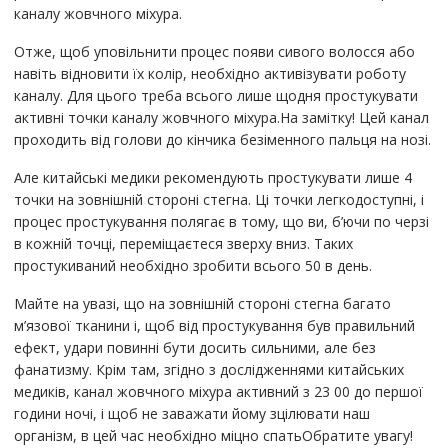
каналу жовчного міхура.
Отже, щоб уповільнити процес появи сивого волосся або
навіть відновити їх колір, необхідно активізувати роботу
каналу. Для цього треба всього лише щодня простукувати
активні точки каналу жовчного міхура.На замітку! Цей канал
проходить від голови до кінчика безіменного пальця на нозі.
Але китайські медики рекомендують простукувати лише 4
точки на зовнішній стороні стегна. Ці точки легкодоступні, і
процес простукування полягає в тому, що ви, б’ючи по черзі
в кожній точці, переміщаєтеся зверху вниз. Таких
простукиваний необхідно зробити всього 50 в день.
Майте на увазі, що на зовнішній стороні стегна багато
м’язової тканини і, щоб від простукування був правильний
ефект, удари повинні бути досить сильними, але без
фанатизму. Крім там, згідно з дослідженнями китайських
медиків, канал жовчного міхура активний з 23 00 до першої
години ночі, і щоб не заважати йому зцілювати наш
організм, в цей час необхідно міцно спатьОбратите увагу!