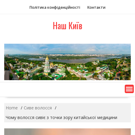
S
Політика конфіденційності
Контакти
k
i
Наш Київ
p
t
o
c
o
n
t
e
n
t
Home
Сиве волосся
Чому волосся сивіє з точки зору китайської медицини