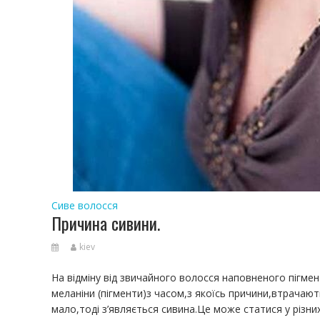
Сиве волосся
Причина сивини.
kiev
На відміну від звичайного волосся наповненого пігм
меланіни (пігменти)з часом,з якоїсь причини,втрачают
мало,тоді з’являється сивина.Це може статися у різних