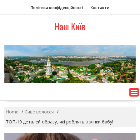
S
Політика конфіденційності
Контакти
k
i
Наш Київ
p
t
o
c
o
n
t
e
n
t
Home
Сиве волосся
ТОП-10 деталей образу, які роблять з жінки бабу!