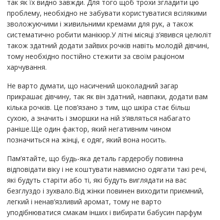
так як їх видно завжди. Для того щоб трохи згладити цю
проблему, необхідно не забувати користуватися всілякими
зволожуючими і живильними кремами для рук, а також
систематично робити манікюр.У літні місяці з’явився целюліт
також здатний додати зайвих рочків навіть молодій дівчині,
тому необхідно постійно стежити за своїм раціоном
харчування.
Не варто думати, що насичений шоколадний загар
прикрашає дівчину, так як він здатний, навпаки, додати вам
кілька рочків. Це пов’язано з тим, що шкіра стає більш
сухою, а значить і зморшки на ній з’являться набагато
раніше.Ще один фактор, який негативним чином
позначиться на жінці, є одяг, який вона носить.
Пам’ятайте, що будь-яка деталь гардеробу повинна
відповідати віку і не коштувати навмисно одягати такі речі,
які будуть старіти або ті, які будуть виглядати на вас
безглуздо і зухвало.Від жінки повинен виходити приємний,
легкий і ненав’язливий аромат, тому не варто
уподібнюватися смакам інших і вибирати бабусин парфум