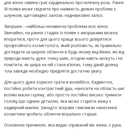
для жінок сивина грає кардинально протилежну роль. Раннє
їй поява може свідчити про наявність деяких проблем з
шлунком, щитовидної залози, надниркових залоз.
Зморшки – найбільш ненависна проблема всіх жінок.
Звичайно, на ранніх стадіях їх появи з зморшками можна
впоратися, проте для цього краще всього довіритися
професійного косметолога, який розповість, як правильно
доглядати за шкірою обличчя в будь-якому віці.Жінки, які від
природи мають дуже тонку шию, згодом навіть можуть і не
помітити, як шкіра на ній стала в’ялою, тому даній ділянці
тіла завжди необхідно приділяти достатню увагу.
Для цього дуже корисно грати в волейбол, бадмінтон,
постійно робити контрастний душ, наносити на область шиї
всілякі маски і крему, або просто постійно високо тримати
голову.Ще однією деталлю, яка може старити жінку є
надмірний макіяж. Занадто яскраве і викликає нанесення
косметики зробить обличчя візуально старше.
Основною причиною, яка видає справжній вік жінки, є руки,