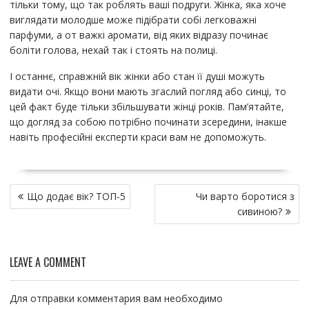
тільки тому, що так роблять ваші подруги. Жінка, яка хоче
виглядати молодше може підібрати собі легковажні
парфуми, а от важкі аромати, від яких відразу починає
боліти голова, нехай так і стоять на полиці.
І останнє, справжній вік жінки або стан її душі можуть
видати очі. Якщо вони мають згаслий погляд або синці, то
цей факт буде тільки збільшувати жінці років. Пам’ятайте,
що догляд за собою потрібно починати зсередини, інакше
навіть професійні експерти краси вам не допоможуть.
Н
Що додає вік? ТОП-5
Чи варто боротися з
а
сивиною?
в
и
г
LEAVE A COMMENT
а
ц
и
Для отправки комментария вам необходимо