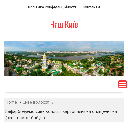
S
Політика конфіденційності
Контакти
k
i
Наш Київ
p
t
o
c
o
n
t
e
n
t
Home
Сиве волосся
Зафарбовуємо сиве волосся картопляними очищеннями
(рецепт моєї бабусі)