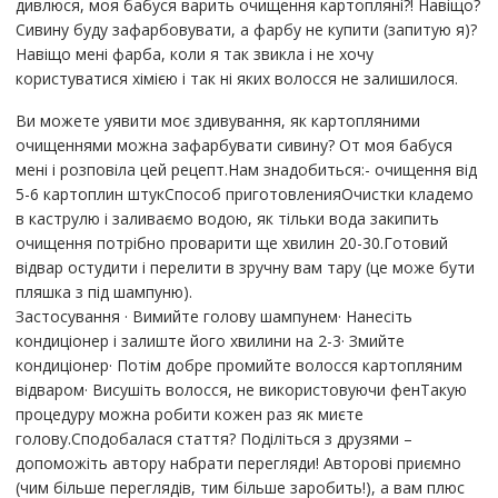
дивлюся, моя бабуся варить очищення картопляні?! Навіщо?
Сивину буду зафарбовувати, а фарбу не купити (запитую я)?
Навіщо мені фарба, коли я так звикла і не хочу
користуватися хімією і так ні яких волосся не залишилося.
Ви можете уявити моє здивування, як картопляними
очищеннями можна зафарбувати сивину? От моя бабуся
мені і розповіла цей рецепт.Нам знадобиться:- очищення від
5-6 картоплин штукСпособ приготовленияОчистки кладемо
в каструлю і заливаємо водою, як тільки вода закипить
очищення потрібно проварити ще хвилин 20-30.Готовий
відвар остудити і перелити в зручну вам тару (це може бути
пляшка з під шампуню).
Застосування · Вимийте голову шампунем· Нанесіть
кондиціонер і залиште його хвилини на 2-3· Змийте
кондиціонер· Потім добре промийте волосся картопляним
відваром· Висушіть волосся, не використовуючи фенТакую
процедуру можна робити кожен раз як миєте
голову.Сподобалася стаття? Поділіться з друзями –
допоможіть автору набрати перегляди! Авторові приємно
(чим більше переглядів, тим більше заробить!), а вам плюс