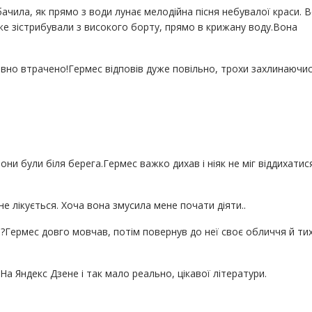
бачила, як прямо з води лунає мелодійна пісня небувалої краси. В
 вже зістрибували з високого борту, прямо в крижану воду.Вона
давно втрачено!Гермес відповів дуже повільно, трохи захлинаючи
ни були біля берега.Гермес важко дихав і ніяк не міг віддихатися
е лікується. Хоча вона змусила мене почати діяти..
а?Гермес довго мовчав, потім повернув до неї своє обличчя й ти
а Яндекс Дзене і так мало реально, цікавої літератури.