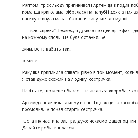
Раптом, тріск льоду припинився і Артеміда з подив по
команда криголама, зібралася на палубі і деякі з них
насилу скинула мана і бажання кинутися до мушлі.
– “Пісня сирени”! Гермес, я думала що цей артефакт 
на кожному слові.- Це була остання. Бе.
.жим, вона вабить так..
ж мене…
Ракушка припинила співати рівно в той момент, коли во
Я став дуже схожий на людину, сестричка.
Навіть те, що мене вбиває – це людська хвороба, яка н
Артеміда подивилася йому в очі.- І що ж це за хвороб
промовив.- Я почав старіти сестричка.
Остання частина завтра. Дуже чекаємо Вашої оцінки. Н
Давайте робити її разом!