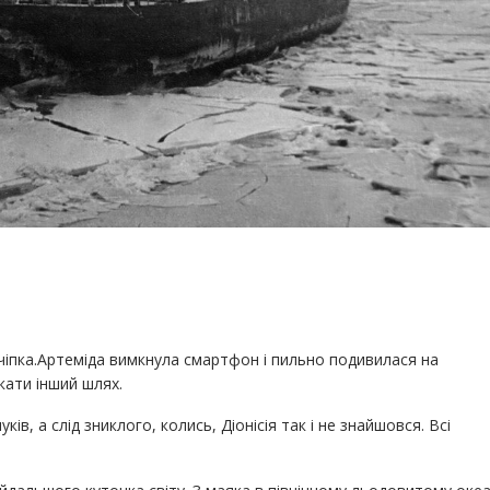
чіпка.Артеміда вимкнула смартфон і пильно подивилася на
кати інший шлях.
ів, а слід зниклого, колись, Діонісія так і не знайшовся. Всі