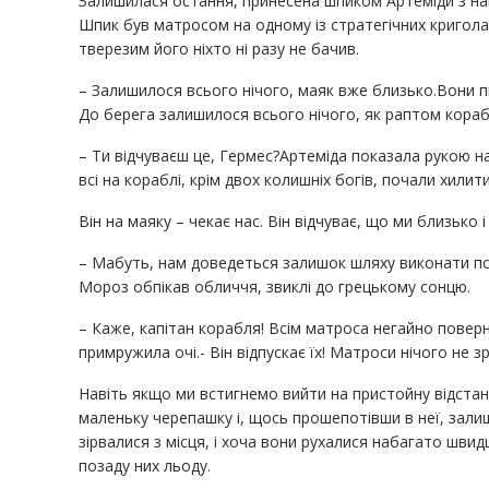
Залишилася остання, принесена шпиком Артеміди з най
Шпик був матросом на одному із стратегічних криголам
тверезим його ніхто ні разу не бачив.
– Залишилося всього нічого, маяк вже близько.Вони п
До берега залишилося всього нічого, як раптом кораб
– Ти відчуваєш це, Гермес?Артеміда показала рукою н
всі на кораблі, крім двох колишніх богів, почали хилит
Він на маяку – чекає нас. Він відчуває, що ми близько 
– Мабуть, нам доведеться залишок шляху виконати по 
Мороз обпікав обличчя, звиклі до грецькому сонцю.
– Каже, капітан корабля! Всім матроса негайно поверну
примружила очі.- Він відпускає їх! Матроси нічого не 
Навіть якщо ми встигнемо вийти на пристойну відстань
маленьку черепашку і, щось прошепотівши в неї, залиш
зірвалися з місця, і хоча вони рухалися набагато швид
позаду них льоду.