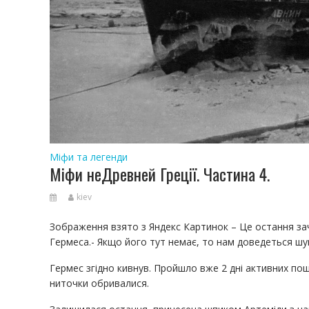
Міфи та легенди
Міфи неДревней Греції. Частина 4.
kiev
Зображення взято з Яндекс Картинок – Це остання за
Гермеса.- Якщо його тут немає, то нам доведеться шу
Гермес згідно кивнув. Пройшло вже 2 дні активних пошук
ниточки обривалися.