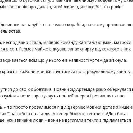
дальшого куточка світу. З маяка в північному льодовитому океа
ів і розповів про дивака, який живе один вже багато років і
ідпливали на палубі того самого корабля, на якому працював шп
ель встав.
а, несподівано стала, млявою команду.Капітан, боцман, матроси 
ися в сон. Гермес майже відчував запах спирту від кожного з них.
і закривається всім що у нього є в наявності.Артеміда зітхнула.
кризі пішки.Вони мовчки спустилися по страхувальному канату.
тися до своїх обов’язків. Повний хід!Артеміда різко обернулася і
зрозуміли – вони зараз дадуть повний вперед і розчавлять нас.
 – то просто провалимося під лід.Гермес мовчки дістав з кишені
ив її за собою на льоду.- А тепер біжимо, сестричка!Два бога
ше, ніж звичайні люди – вони не встигали втекти з під ламається