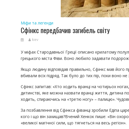
Міфи та легенди
Сфінкс передбачив загибель світу
kiev
У міфах Стародавньої Греції описано крилатому полул
грецького міста Фіви. Воно любило задавати подорожн
Якщо людину відповідав правильно, Сфінкс мав його п
вбивали всіх підряд. Так було до тих пір, поки воно не 
Сфінкс запитав: «Хто ходить вранці на чотирьох ногах, 
дитинстві, яке можна назвати вранці життя, дитина по
ходить, спираючись на «третю ногу» – палицю». Чудовис
За позбавлення від Сфінкса фіванці зробили Едіпа царе
кого і що він захищав?Вчений Хенкок пише: «Він охор
«великої магічної сили, що тягнеться на весь регіон».