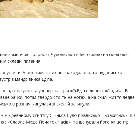
ьве з жіночою головою. Чудовисько нібито жило на скелі біля
ім складні питання.
ропустити. А оскільки таких не знаходилося, то чудовисько
зустрів мандрівника Едіпа.
опівдні на двох, а увечері на трьох?»Едіп відповів: «Людина. В
взає рачки, потім твердо стоїть на ногах, а на схилі життя ледве
ько в розпачі кинулася зі скелі й загинула.
м.У Древньому Єгипті у Сфінкса було прізвисько – «Захисник». Ві
оняє «Славне Місце Початок Часів», та шанували його як центр