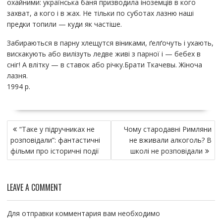
охайними: українська баня призводила іноземців в кого
захват, а кого і в жах. Не тільки по суботах лазню наші
предки топили — куди як частіше.
Забираються в парну хлещутся віниками, ґелґочуть і ухають,
вискакують або вилізуть ледве живі з парної і — бебех в
сніг! А влітку — в ставок або річку.Брати Ткачевы. Жіноча
лазня.
1994 р.
Н
“Таке у підручниках не
Чому стародавні Римляни
а
розповідали”: фантастичні
не вживали алкоголь? В
в
фільми про історичні події
школі не розповідали
и
г
а
LEAVE A COMMENT
ц
и
я
Для отправки комментария вам необходимо