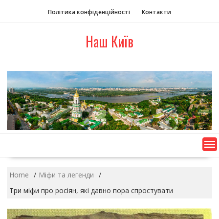
S
Політика конфіденційності
Контакти
k
i
Наш Київ
p
t
o
c
o
n
t
e
n
t
Home
Міфи та легенди
Три міфи про росіян, які давно пора спростувати