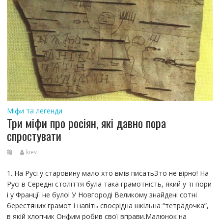
Міфи та легенди
Три міфи про росіян, які давно пора
спростувати
kiev
1. На Русі у старовину мало хто вмів писатьЭто не вірно! На
Русі в Середні століття була така грамотність, який у ті пори
і у Франції не було! У Новгороді Великому знайдені сотні
берестяних грамот і навіть своєрідна шкільна “тетрадочка”,
в якій хлопчик Онфим робив свої вправи.Малюнок на