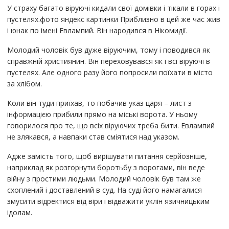
У страху багато віруючі кидали свої домівки і тікали в горах і
пустелях.фото яндекс картинки Приблизно в цей же час жив
і юнак по імені Евлампий. Він народився в Нікомидії.
Молодий чоловік був дуже віруючим, тому і поводився як
справжній християнин. Він переховувався як і всі віруючі в
пустелях. Але одного разу його попросили поїхати в місто
за хлібом.
Коли він туди приїхав, то побачив указ царя – лист з
інформацією прибили прямо на міські ворота. У ньому
говорилося про те, що всіх віруючих треба бити. Евлампий
не злякався, а навпаки став сміятися над указом.
Адже замість того, щоб вирішувати питання серйозніше,
наприклад як розгорнути боротьбу з ворогами, він веде
війну з простими людьми. Молодий чоловік був там же
схоплений і доставлений в суд. На суді його намагалися
змусити відректися від віри і відважити уклін язичницьким
ідолам.