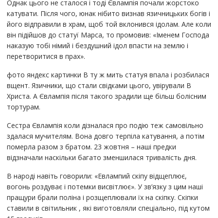
Однак цього не сталося і тоді Євлампія почали жорстоко
катувати. Після чого, юнак нібито визнав язичницьких богів і
його відправили в храм, щоб той вклонився ідолам. Але коли
він підійшов до статуї Марса, то промовив: «Іменем Господа
наказую тобі німий і бездушний ідол впасти на землю і
перетворитися в прах».
фото яндекс картинки В ту ж мить статуя впала і розбилася
вщент. Язичники, що стали свідками цього, увірували В
Христа. А Євлампія після такого зрадили ще більш болісним
тортурам.
Сестра Євлампія коли дізналася про подію теж самовільно
здалася мучителям. Вона довго терпіла катування, а потім
померла разом з братом. 23 жовтня – наші предки
відзначали наскільки багато зменшилася тривалість дня.
В народі навіть говорили: «Евлампий скіпу відщеплює,
вогонь роздуває і потемки висвітлює». У зв’язку з цим наші
пращури брали поліна і розщеплювали їх на скіпку. Скіпки
ставили в світильник , які виготовляли спеціально, під кутом