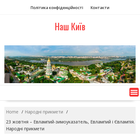
S
Політика конфіденційності
Контакти
k
i
Наш Київ
p
t
o
c
o
n
t
e
n
t
Home
Народні прикмети
23 жовтня – Евлампий-зимоуказатель, Евлампий і Євлампія.
Народні прикмети