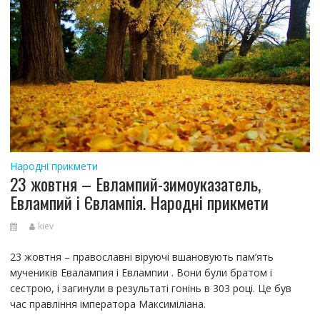
Народні прикмети
23 жовтня – Евлампий-зимоуказатель,
Евлампий і Євлампія. Народні прикмети
kiev
23 жовтня – православні віруючі вшановують пам’ять
мучеників Евалампия і Евлампии . Вони були братом і
сестрою, і загинули в результаті гонінь в 303 році. Це був
час правління імператора Максиміліана.