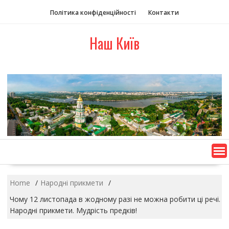
S
Політика конфіденційності
Контакти
k
i
Наш Київ
p
t
o
c
o
n
t
e
n
t
Home
Народні прикмети
Чому 12 листопада в жодному разі не можна робити ці речі.
Народні прикмети. Мудрість предків!