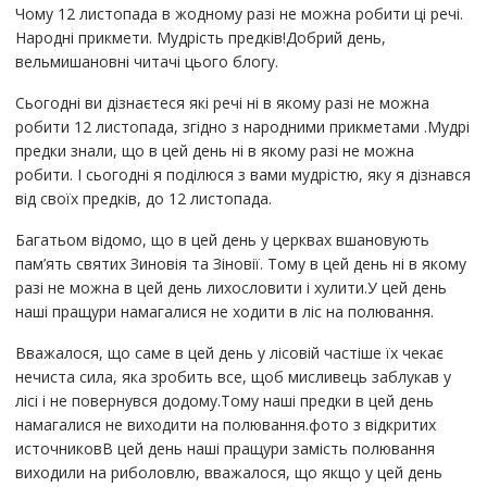
Чому 12 листопада в жодному разі не можна робити ці речі.
Народні прикмети. Мудрість предків!Добрий день,
вельмишановні читачі цього блогу.
Сьогодні ви дізнаєтеся які речі ні в якому разі не можна
робити 12 листопада, згідно з народними прикметами .Мудрі
предки знали, що в цей день ні в якому разі не можна
робити. І сьогодні я поділюся з вами мудрістю, яку я дізнався
від своїх предків, до 12 листопада.
Багатьом відомо, що в цей день у церквах вшановують
пам’ять святих Зиновія та Зіновії. Тому в цей день ні в якому
разі не можна в цей день лихословити і хулити.У цей день
наші пращури намагалися не ходити в ліс на полювання.
Вважалося, що саме в цей день у лісовій частіше їх чекає
нечиста сила, яка зробить все, щоб мисливець заблукав у
лісі і не повернувся додому.Тому наші предки в цей день
намагалися не виходити на полювання.фото з відкритих
источниковВ цей день наші пращури замість полювання
виходили на риболовлю, вважалося, що якщо у цей день