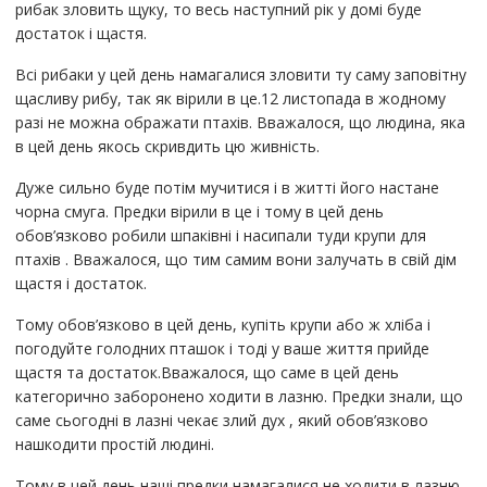
рибак зловить щуку, то весь наступний рік у домі буде
достаток і щастя.
Всі рибаки у цей день намагалися зловити ту саму заповітну
щасливу рибу, так як вірили в це.12 листопада в жодному
разі не можна ображати птахів. Вважалося, що людина, яка
в цей день якось скривдить цю живність.
Дуже сильно буде потім мучитися і в житті його настане
чорна смуга. Предки вірили в це і тому в цей день
обов’язково робили шпаківні і насипали туди крупи для
птахів . Вважалося, що тим самим вони залучать в свій дім
щастя і достаток.
Тому обов’язково в цей день, купіть крупи або ж хліба і
погодуйте голодних пташок і тоді у ваше життя прийде
щастя та достаток.Вважалося, що саме в цей день
категорично заборонено ходити в лазню. Предки знали, що
саме сьогодні в лазні чекає злий дух , який обов’язково
нашкодити простій людині.
Тому в цей день наші предки намагалися не ходити в лазню,