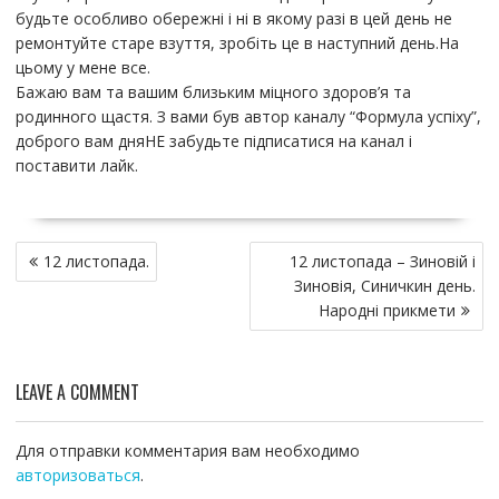
будьте особливо обережні і ні в якому разі в цей день не
ремонтуйте старе взуття, зробіть це в наступний день.На
цьому у мене все.
Бажаю вам та вашим близьким міцного здоров’я та
родинного щастя. З вами був автор каналу “Формула успіху”,
доброго вам дняНЕ забудьте підписатися на канал і
поставити лайк.
Н
12 листопада.
12 листопада – Зиновій і
а
Зиновія, Синичкин день.
в
Народні прикмети
и
г
а
LEAVE A COMMENT
ц
и
я
Для отправки комментария вам необходимо
п
авторизоваться
.