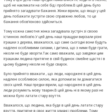
щоб не накликати на себе бід і проблем.В цей день було
прийнято загадувати бажання. Жінки вірили, що якщо у цей
день побажати зустріти свою справжню любов, то це
бажання обов’язково здійсниться.
Тому кожна самотня жінка загадувала зустріч зі своєю
істинною любов’ю.У цей день наші пращури вирізали різні
іграшки з дерева, вважалося, що саме сьогодні вони будуть
наділені особливими силами, і дитина, що з ними буде грати,
ніколи не буде хворіти.Так само вважали, що завдяки цим
іграшкам людина притягне в свій будинок сімейне щастя і в
цьому будинку ніколи не буде сварок.
Було прийнято вважати , що люди, народжені в цей день
наділені особливою силою, яка допомагає їм домагатися
своїх цілей. Наші предки вірили, що народжені в цей день
люди розуміють мову тварин.В цей день ні в якому разі не
можна було латати стару взуття.
Вважалося, що людина, яка буде в цей день латати стару
взуття, притягне в своє життя злидні і проблеми. Тому