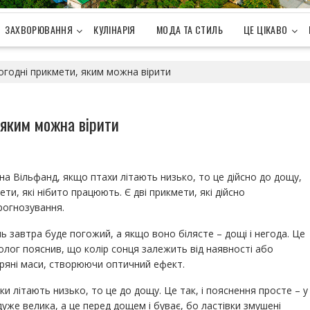
ЗАХВОРЮВАННЯ
КУЛІНАРІЯ
МОДА ТА СТИЛЬ
ЦЕ ЦІКАВО
огодні прикмети, яким можна вірити
 яким можна вірити
а Вільфанд, якщо птахи літають низько, то це дійсно до дощу,
и, які нібито працюють. Є дві прикмети, які дійсно
рогнозування.
ь завтра буде погожий, а якщо воно білясте – дощі і негода. Це
олог пояснив, що колір сонця залежить від наявності або
тряні маси, створюючи оптичний ефект.
ки літають низько, то це до дощу. Це так, і пояснення просте – у
уже велика, а це перед дощем і буває, бо ластівки змушені