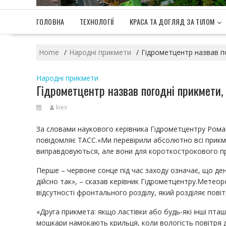
ГОЛОВНА
ТЕХНОЛОГІЇ
КРАСА ТА ДОГЛЯД ЗА ТІЛОМ
Home
Народні прикмети
Гідрометцентр назвав п
Народні прикмети
Гідрометцентр назвав погодні прикмети,
kiev
За словами наукового керівника Гідрометцентру Роман
повідомляє ТАСС.«Ми перевірили абсолютно всі прикмет
виправдовуються, але вони для короткострокового п
Перше – червоне сонце під час заходу означає, що ден
дійсно так», – сказав керівник Гідрометцентру.Метеор
відсутності фронтального розділу, який розділяє пові
«Друга прикмета: якщо ластівки або будь-які інші пташ
мошкари намокають крильця, коли вологість повітря д