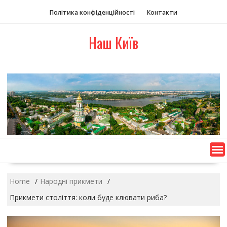
S
Політика конфіденційності
Контакти
k
i
Наш Київ
p
t
o
c
o
n
t
e
n
t
Home
Народні прикмети
Прикмети століття: коли буде клювати риба?