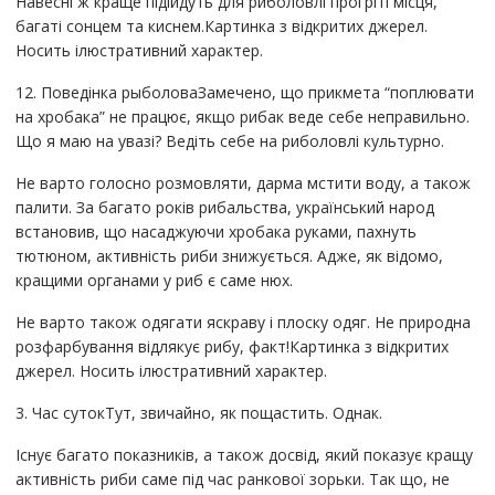
Навесні ж краще підійдуть для риболовлі прогріті місця,
багаті сонцем та киснем.Картинка з відкритих джерел.
Носить ілюстративний характер.
12. Поведінка рыболоваЗамечено, що прикмета “поплювати
на хробака” не працює, якщо рибак веде себе неправильно.
Що я маю на увазі? Ведіть себе на риболовлі культурно.
Не варто голосно розмовляти, дарма мстити воду, а також
палити. За багато років рибальства, український народ
встановив, що насаджуючи хробака руками, пахнуть
тютюном, активність риби знижується. Адже, як відомо,
кращими органами у риб є саме нюх.
Не варто також одягати яскраву і плоску одяг. Не природна
розфарбування відлякує рибу, факт!Картинка з відкритих
джерел. Носить ілюстративний характер.
3. Час сутокТут, звичайно, як пощастить. Однак.
Існує багато показників, а також досвід, який показує кращу
активність риби саме під час ранкової зорьки. Так що, не