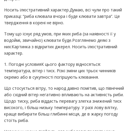
Носить ілюстративний характер.Думаю, всі чули про такий
приказці: “риба клювала вчора і буде клювати завтра”. Це
твердження в корені не вірно.
Тому що існує ряд умов, при яких риба (за наявності її у
водоймі, звичайно) клювати буде.Розглянемо деякі з
них:Картинка з відкритих джерел. Носить ілюстративний
характер.
1. Погодні условияК цього фактору відносяться:
температура, вітер і тиск. Різкі зміни цих трьох чинників
окремо або в сукупності погіршують клювання.
Що стосується вітру, то народ давно помітив, що північний
або східний вітер негативно впливають на активність риби.
Щодо тиску, риба віддасть перевагу злегка знижений тиск
високого, і більш низьку температуру. У разі лову влітку,
краще вибирати більш глибинні місця, де в жарку погоду
стоїть риба.