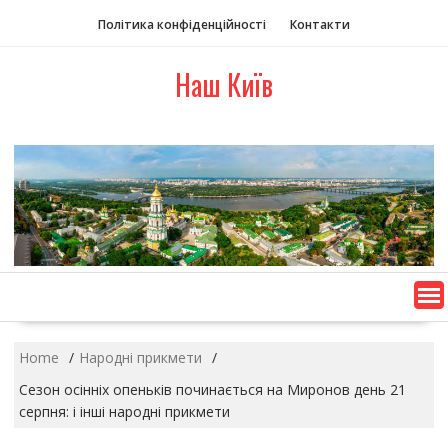
S
Політика конфіденційності
Контакти
k
i
Наш Київ
p
t
o
c
o
n
t
e
n
t
Home
Народні прикмети
Сезон осінніх опеньків починається на Миронов день 21
серпня: і інші народні прикмети