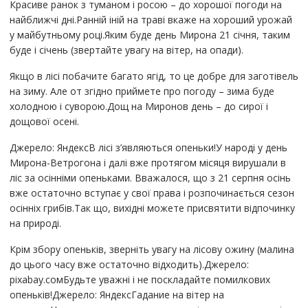
Красиве ранок з туманом і росою – до хорошої погоди на
найближчі дні.Ранній іній на траві вкаже на хороший урожай
у майбутньому році.Яким буде день Мирона 21 січня, таким
буде і січень (звертайте увагу на вітер, на опади).
Якщо в лісі побачите багато ягід, то це добре для заготівель
на зиму. Але от згідно приймете про погоду – зима буде
холодною і суворою.Дощ на Миронов день – до сирої і
дощової осені.
Джерело: ЯндексВ лісі з’являються опеньки!У народі у день
Мирона-Ветрогона і далі вже протягом місяця вирушали в
ліс за осінніми опеньками. Вважалося, що з 21 серпня осінь
вже остаточно вступає у свої права і розпочинається сезон
осінніх грибів.Так що, вихідні можете присвятити відпочинку
на природі.
Крім збору опеньків, зверніть увагу на лісову ожину (малина
до цього часу вже остаточно відходить).Джерело:
pixabay.сомБудьте уважні і не поскладайте помилкових
опеньків!Джерело: ЯндексГадание на вітер на