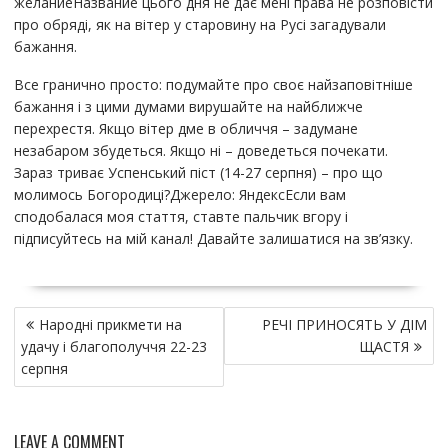
желаниеНазвание цього дня не дає мені права не розповісти
про обряді, як на вітер у старовину на Русі загадували
бажання.
Все гранично просто: подумайте про своє найзаповітніше
бажання і з цими думами вирушайте на найближче
перехрестя. Якщо вітер дме в обличчя – задумане
незабаром збудеться. Якщо ні – доведеться почекати.
Зараз триває Успенський піст (14-27 серпня) – про що
молимось Богородиці?Джерело: ЯндексЕсли вам
сподобалася моя стаття, ставте пальчик вгору і
підписуйтесь на мій канал! Давайте залишатися на зв’язку.
Н
Народні прикмети на
РЕЧІ ПРИНОСЯТЬ У ДІМ
а
удачу і благополуччя 22-23
ЩАСТЯ
в
серпня
и
г
а
LEAVE A COMMENT