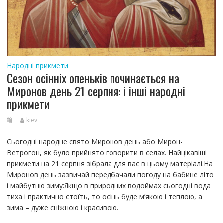
Народні прикмети
Сезон осінніх опеньків починається на
Миронов день 21 серпня: і інші народні
прикмети
kiev
Сьогодні народне свято Миронов день або Мирон-
Ветрогон, як було прийнято говорити в селах. Найцікавіші
прикмети на 21 серпня зібрала для вас в цьому матеріалі.На
Миронов день зазвичай передбачали погоду на бабине літо
і майбутню зиму:Якщо в природних водоймах сьогодні вода
тиха і практично стоїть, то осінь буде м’якою і теплою, а
зима – дуже сніжною і красивою.