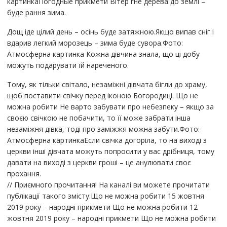
картинкаПогодные прикмети Вітер гне дерева до землі –
буде рання зима.
Дощ іде цілий день – осінь буде затяжною.Якщо випав сніг і
вдарив легкий морозець – зима буде сувора.Фото:
Атмосферна картинка Кожна дівчина знала, що ці добу
можуть подарувати їй нареченого.
Тому, як тільки світало, незаміжні дівчата бігли до храму,
щоб поставити свічку перед іконою Богородиці. Що не
можна робити Не варто забувати про небезпеку – якщо за
своєю свічкою не побачити, то її може забрати інша
незаміжня дівка, тоді про заміжжя можна забути.Фото:
Атмосферна картинкаЕсли свічка догоріла, то на виході з
церкви інші дівчата можуть попросити у вас дрібниця, тому
давати на виході з церкви гроші – це анулювати своє
прохання.
// Приємного прочитання! На каналі ви можете прочитати
публікації такого змісту:Що не можна робити 15 жовтня
2019 року – народні прикмети Що не можна робити 12
жовтня 2019 року – народні прикмети Що не можна робити