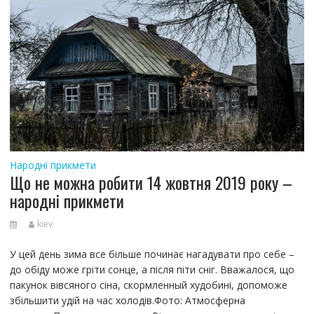
Народні прикмети
Що не можна робити 14 жовтня 2019 року –
народні прикмети
kiev
У цей день зима все більше починає нагадувати про себе –
до обіду може гріти сонце, а після піти сніг. Вважалося, що
пакунок вівсяного сіна, скормленный худобині, допоможе
збільшити удій на час холодів.Фото: Атмосферна