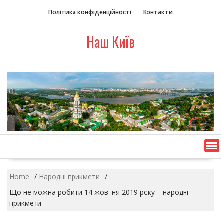
S
Політика конфіденційності
Контакти
k
i
Наш Київ
p
t
o
c
o
n
t
e
n
t
Home
Народні прикмети
Що не можна робити 14 жовтня 2019 року – народні
прикмети