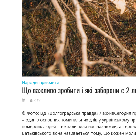
Народні прикмети
Що важливо зробити і які заборони є 2 л
kiev
© Фото: ВД «Волгоградська правда» / архивСегодня п
– один з основних поминальних днів у українському п
померлих людей – не залишили нас назавжди, а терпл
Батьківського вона називається тому, що кожен молит