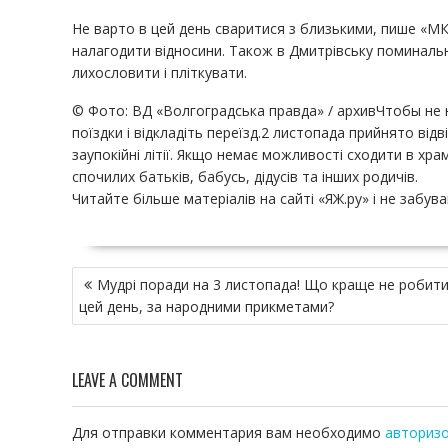
Не варто в цей день сваритися з близькими, пише «МК
налагодити відносини. Також в Дмитрівську поминальну
лихословити і пліткувати.
© Фото: ВД «Волгоградська правда» / архивЧтобы не на
поїздки і відкладіть переїзд.2 листопада прийнято відв
заупокійні літії. Якщо немає можливості сходити в хр
спочилих батьків, бабусь, дідусів та інших родичів.
Читайте більше матеріалів на сайті «ЯЖ.ру» і не забув
Н
Мудрі поради на 3 листопада! Що краще не робити
а
цей день, за народними прикметами?
в
и
г
LEAVE A COMMENT
а
ц
и
Для отправки комментария вам необходимо
авториз