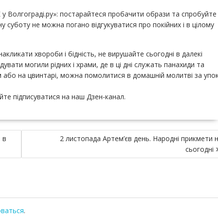
 у Волгограді.ру»: постарайтеся пробачити образи та спробуйте
 суботу не можна погано відгукуватися про покійних і в цілому
кликати хвороби і бідність, не вирушайте сьогодні в далекі
ідувати могили рідних і храми, де в ці дні служать панахиди та
ам або на цвинтарі, можна помолитися в домашній молитві за упок
айте підписуватися на наш Дзен-канал.
 в
2 листопада Артем’єв день. Народні прикмети 
сьогодні
оваться
.