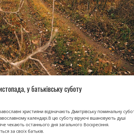
истопада, у батьківську суботу
равославні християни відзначають Дмитрівську поминальну субо
равославному календарі.В цю суботу віруючі вшановують душі
яче чекають останнього дня загального Воскресіння.
ься за своїх батьків.