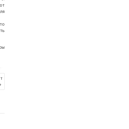
тот
ля
это
ать
оры
ет