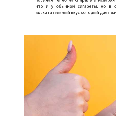
посылая тепло на спираль и испаряя
что и у обычной сигареты, но в о
восхитительный вкус который дает жи