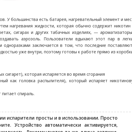
в. У большинства есть батарея, нагревательный элемент и ме
путем нагревания жидкости, которая обычно содержит никоти
етах, сигарах и других табачных изделиях, — ароматизатор
оздавать аэрозоль. Пользователи вдыхают этот пар в легки
 одноразками заключается в том, что последние поставляют
костью уже внутри, поэтому готовы к работе прямо из коробк
х сигарет), которая испаряется во время сгорания
тный как головка распылителя), который испаряет никотино
 питает спираль.
и испарители просты и в использовании. Просто
ите. Устройство автоматически активируется,