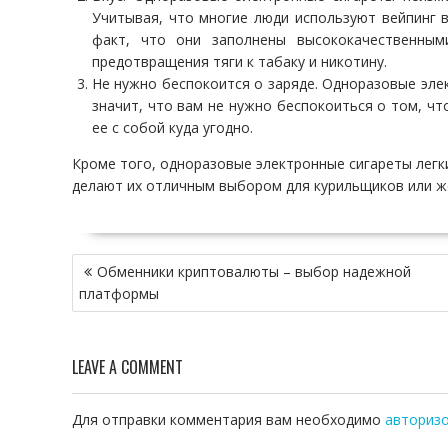
Учитывая, что многие люди используют вейпинг в
факт, что они заполнены высококачественным
предотвращения тяги к табаку и никотину.
Не нужно беспокоится о заряде. Одноразовые эле
значит, что вам не нужно беспокоиться о том, чт
ее с собой куда угодно.
Кроме того, одноразовые электронные сигареты легк
делают их отличным выбором для курильщиков или ж
Н
Обменники криптовалюты – выбор надежной
а
платформы
в
и
г
LEAVE A COMMENT
а
ц
и
Для отправки комментария вам необходимо
авториз
я