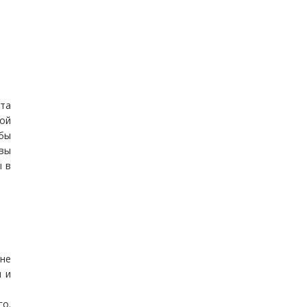
та
ой
обы
 вы
ы в
 не
и и
го.