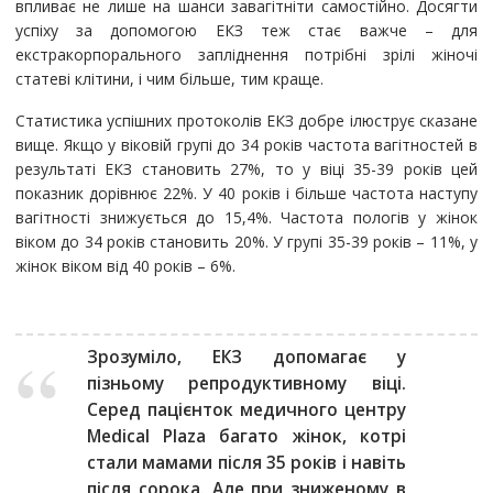
впливає не лише на шанси завагітніти самостійно. Досягти
успіху за допомогою ЕКЗ теж стає важче – для
екстракорпорального запліднення потрібні зрілі жіночі
статеві клітини, і чим більше, тим краще.
Статистика успішних протоколів ЕКЗ добре ілюструє сказане
вище. Якщо у віковій групі до 34 років частота вагітностей в
результаті ЕКЗ становить 27%, то у віці 35-39 років цей
показник дорівнює 22%. У 40 років і більше частота наступу
вагітності знижується до 15,4%. Частота пологів у жінок
віком до 34 років становить 20%. У групі 35-39 років – 11%, у
жінок віком від 40 років – 6%.
Зрозуміло, ЕКЗ допомагає у
пізньому репродуктивному віці.
Серед пацієнток медичного центру
Medical Plaza багато жінок, котрі
стали мамами після 35 років і навіть
після сорока. Але при зниженому в