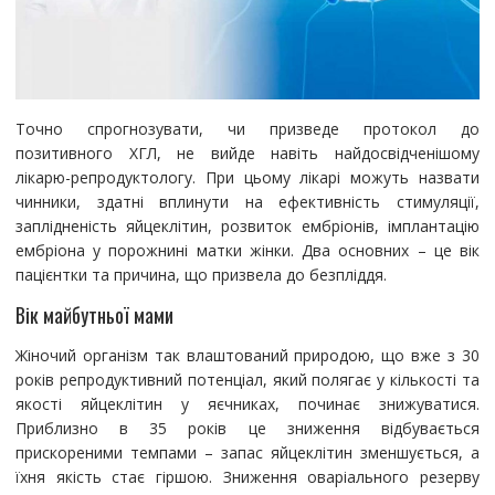
Точно спрогнозувати, чи призведе протокол до
позитивного ХГЛ, не вийде навіть найдосвідченішому
лікарю-репродуктологу. При цьому лікарі можуть назвати
чинники, здатні вплинути на ефективність стимуляції,
заплідненість яйцеклітин, розвиток ембріонів, імплантацію
ембріона у порожнині матки жінки. Два основних – це вік
пацієнтки та причина, що призвела до безпліддя.
Вік майбутньої мами
Жіночий організм так влаштований природою, що вже з 30
років репродуктивний потенціал, який полягає у кількості та
якості яйцеклітин у яєчниках, починає знижуватися.
Приблизно в 35 років це зниження відбувається
прискореними темпами – запас яйцеклітин зменшується, а
їхня якість стає гіршою. Зниження оваріального резерву