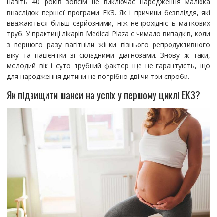
навіть 40 років зовсім не виключає народження малюка
внаслідок першої програми ЕКЗ. Як і причини безпліддя, які
вважаються більш серйозними, ніж непрохідність маткових
труб. У практиці лікарів Medical Plaza є чимало випадків, коли
з першого разу вагітніли жінки пізнього репродуктивного
віку та пацієнтки зі складними діагнозами. Знову ж таки,
молодий вік і суто трубний фактор ще не гарантують, що
для народження дитини не потрібно дві чи три спроби.
Як підвищити шанси на успіх у першому циклі ЕКЗ?