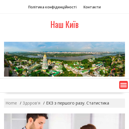
S
Політика конфіденційності
Контакти
k
i
Наш Київ
p
t
o
c
o
n
t
e
n
t
Home
Здоров'я
ЕКЗ з першого разу. Статистика