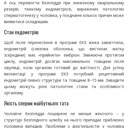
А ось перемогти безпліддя при зниженому оваріальному
резерві, тяжкому ендометріозі, виражених патологіях
сперматогенезу у чоловіка, у поєднанні кількох причин може
виявитися складнішим.
Стан ендометрію
Щоб після перенесення в програмі ЕКЗ жінка завагітніла,
ендометрій (слизова оболонка, що вистилає матку
зсередини) має «прийняти» ембріон. Змінюючи протягом
циклу, ендометрій досягає максимальної товщини після
овуляції, коли організм готовий до вагітності. Для успіху
імплантації у програмі ЕКЗ потрібний рецептивний
ендометрій певної структури та товщини 8–15 мм. Завадити
цьому можуть різні патологічні стани та особливості
організму.
Якість сперми майбутнього тата
Чоловіче безпліддя поширене не менше жіночого – у
структурі безплідного шлюбу на нього припадає приблизно
половина випадків. Проблеми з фертильністю у чоловіка