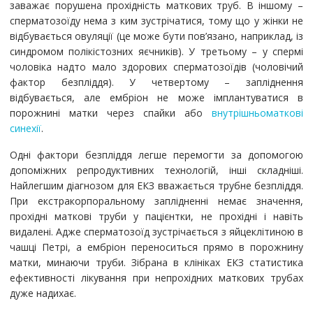
заважає порушена прохідність маткових труб. В іншому –
сперматозоїду нема з ким зустрічатися, тому що у жінки не
відбувається овуляції (це може бути пов’язано, наприклад, із
синдромом полікістозних яєчників). У третьому – у спермі
чоловіка надто мало здорових сперматозоїдів (чоловічий
фактор безпліддя). У четвертому – запліднення
відбувається, але ембріон не може імплантуватися в
порожнині матки через спайки або
внутрішньоматкові
синехії
.
Одні фактори безпліддя легше перемогти за допомогою
допоміжних репродуктивних технологій, інші складніші.
Найлегшим діагнозом для ЕКЗ вважається трубне безпліддя.
При екстракорпоральному заплідненні немає значення,
прохідні маткові труби у пацієнтки, не прохідні і навіть
видалені. Адже сперматозоїд зустрічається з яйцеклітиною в
чашці Петрі, а ембріон переноситься прямо в порожнину
матки, минаючи труби. Зібрана в клініках ЕКЗ статистика
ефективності лікування при непрохідних маткових трубах
дуже надихає.