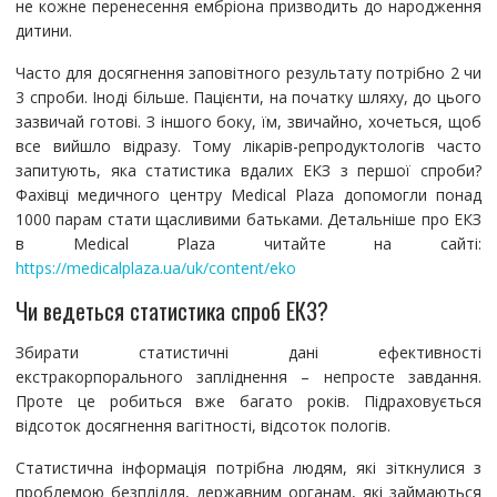
не кожне перенесення ембріона призводить до народження
дитини.
Часто для досягнення заповітного результату потрібно 2 чи
3 спроби. Іноді більше. Пацієнти, на початку шляху, до цього
зазвичай готові. З іншого боку, їм, звичайно, хочеться, щоб
все вийшло відразу. Тому лікарів-репродуктологів часто
запитують, яка статистика вдалих ЕКЗ з першої спроби?
Фахівці медичного центру Medical Plaza допомогли понад
1000 парам стати щасливими батьками. Детальніше про ЕКЗ
в Medical Plaza читайте на сайті:
https://medicalplaza.ua/uk/content/eko
Чи ведеться статистика спроб ЕКЗ?
Збирати статистичні дані ефективності
екстракорпорального запліднення – непросте завдання.
Проте це робиться вже багато років. Підраховується
відсоток досягнення вагітності, відсоток пологів.
Статистична інформація потрібна людям, які зіткнулися з
проблемою безпліддя, державним органам, які займаються