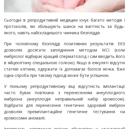
Сьогодні в репродуктивній медицині існує багато методів і
протоколів, які збільшують шанси на вагітність за будь-
якого, навіть найскладнішого чинника безпліддя.
При чоловічому безплідді позитивних результатів ЕКЗ
дозволяє досягати запліднення методом ІКСІ (коли
ембріолог відбирає кращий сперматозоїд і сам вводить його
в яйцеклітину спеціальною голкою). Якщо в еякуляті відсутні
статеві клітини, одержати їх допомагає біопсія яєчка. Вже
одна спроба при такому підході може бути успішною.
У пізньому репродуктивному віці відсутність імплантації
часто буває пов’язана з перенесенням анеуплоїдного
ембріона (анеуплоїдія неправильний набір хромосом).
Відібрати для перенесення генетично здоровий ембріон
дозволяє преімплантаційне генетичне тестування на
хромосомні аномалії.
Імовірність отримання якісних яйцеклітин у стандартній