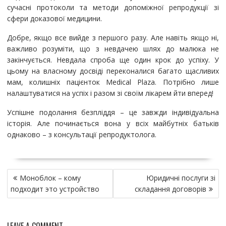
сучасні протоколи та методи допоміжної репродукції зі
сфери доказової медицини.
Добре, якщо все вийде з першого разу. Але навіть якщо ні,
важливо розуміти, що з невдачею шлях до малюка не
закінчується. Невдала спроба ще один крок до успіху. У
цьому на власному досвіді переконалися багато щасливих
мам, колишніх пацієнток Medical Plaza. Потрібно лише
налаштуватися на успіх і разом зі своїм лікарем йти вперед!
Успішне подолання безпліддя – це завжди індивідуальна
історія. Але починається вона у всіх майбутніх батьків
однаково – з консультації репродуктолога.
Н
Моноблок – кому
Юридичні послуги зі
а
подходит это устройство
складання договорів
в
и
г
LEAVE A COMMENT