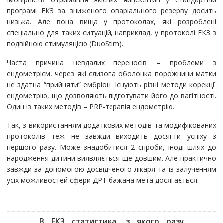
програмі ЕКЗ за зниженого оваріального резерву досить
низька. Але вона вища у протоколах, які розроблені
спеціально для таких ситуацій, наприклад, у протоколі ЕКЗ з
подвійною стимуляцією (DuoStim).
Часта причина невдалих переносів – проблеми з
ендометрієм, через які слизова оболонка порожнини матки
не здатна “прийняти” ембріон. Існують різні методи корекції
ендометрію, що дозволяють підготувати його до вагітності.
Один із таких методів – PRP-терапія ендометрію.
Так, з використанням додаткових методів та модифікованих
протоколів теж не завжди виходить досягти успіху з
першого разу. Може знадобитися 2 спроби, іноді шлях до
народження дитини виявляється ще довшим. Але практично
завжди за допомогою досвідченого лікаря та із залученням
усіх можливостей сфери ДРТ бажана мета досягається.
В ЕКЗ статистика, з якого разу