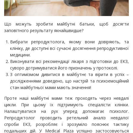
Що можуть зробити майбутні батьки, щоб досягти
заповітного результату якнайшвидше?
Вибрати репродуктолога, якому вони довіряють, та
клініку, де доступні всі сучасні досягнення репродуктивної
медицини.
Виконувати всі рекомендації лікаря з підготовки до ЕКЗ,
суворо дотримуватися його призначень у протоколі.
З оптимізмом дивитися в майбутнє та вірити в успіх –
дослідженнями доведено, що настрій та психоемоційний
стан майбутньої мами мають значення!
Проте наші майбутні мами теж проходять через невдалі
цикли. При цьому їх підтримують спеціалісти клініки.
Налаштуватися на рух уперед допомагає психолог.
Репродуктолог проводить ретельний аналіз невдалої
спроби ЕКЗ, розробляє і зрозуміло пояснює тактику
подальших дій. У Medical Plaza успішно застосовуються