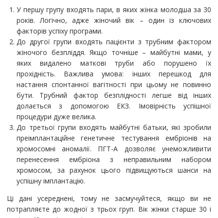
У першу групу входять пари, в яких жінка молодша за 30
років. Логічно, адже жіночий вік – один із ключових
факторів успіху програми.
До другої групи входять пацієнти з трубним фактором
жіночого безпліддя. Якщо точніше – майбутні мами, у
яких видалено маткові труби або порушено їх
прохідність. Важлива умова: інших перешкод для
настання спонтанної вагітності при цьому не повинно
бути. Трубний фактор безплідності легше від інших
долається з допомогою ЕКЗ. Імовірність успішної
процедури дуже велика.
До третьої групи входять майбутні батьки, які зробили
преімплантаційне генетичне тестування ембріонів на
хромосомні аномалії. ПГТ-А дозволяє унеможливити
перенесення ембріона з неправильним набором
хромосом, за рахунок цього підвищуються шанси на
успішну імплантацію.
Ці дані усереднені, тому не засмучуйтеся, якщо ви не
потрапляєте до жодної з трьох груп. Вік жінки старше 30 і