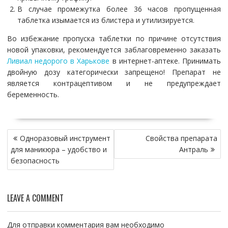
В случае промежутка более 36 часов пропущенная
таблетка изымается из блистера и утилизируется.
Во избежание пропуска таблетки по причине отсутствия
новой упаковки, рекомендуется заблаговременно заказать
Ливиал недорого в Харькове
в интернет-аптеке. Принимать
двойную дозу категорически запрещено! Препарат не
является контрацептивом и не предупреждает
беременность.
Н
Одноразовый инструмент
Свойства препарата
а
для маникюра – удобство и
Антраль
в
безопасность
и
г
а
LEAVE A COMMENT
ц
и
я
Для отправки комментария вам необходимо