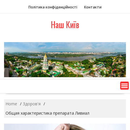
S
Політика конфіденційності
Контакти
k
i
Наш Київ
p
t
o
c
o
n
t
e
n
t
Home
Здоров'я
Общая характеристика препарата Ливиал