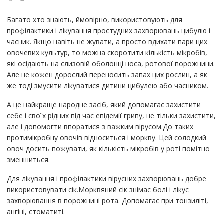
Багато хто знають, ймовірно, використовують для
профілактики і лікування простудних захворювань цибулю і
часник. Якщо навіть не жувати, а просто вдихати пари цих
овочевих культур, то можна скоротити кількість мікробів,
які осідають на слизовій оболонці носа, ротової порожнини.
Але не кожен дорослий переносить запах цих рослин, а як
же тоді змусити лікуватися дитини цибулею або часником.
А це найкраще народне засіб, який допомагає захистити
себе і своїх рідних під час епідемії грипу, не тільки захистити,
але і допомогти впоратися з важким вірусом.До таких
протимікробну овочів відноситься і моркву. Цей солодкий
овоч досить пожувати, як кількість мікробів у роті помітно
зменшиться.
Для лікування і профілактики вірусних захворювань добре
використовувати сік.Морквяний сік знімає болі і лікує
захворювання в порожнині рота. Допомагає при тонзиліті,
ангіні, стоматиті.