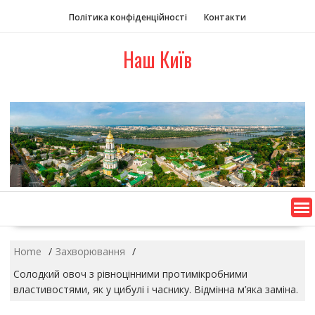
S
Політика конфіденційності
Контакти
k
i
Наш Київ
p
t
o
c
o
n
t
e
n
t
Home
Захворювання
Солодкий овоч з рівноцінними протимікробними
властивостями, як у цибулі і часнику. Відмінна м’яка заміна.