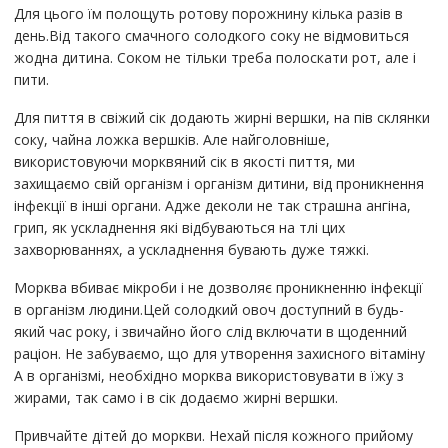
Для цього їм полощуть ротову порожнину кілька разів в
день.Від такого смачного солодкого соку не відмовиться
жодна дитина. Соком не тільки треба полоскати рот, але і
пити.
Для пиття в свіжий сік додають жирні вершки, на пів склянки
соку, чайна ложка вершків. Але найголовніше,
використовуючи морквяний сік в якості пиття, ми
захищаємо свій організм і організм дитини, від проникнення
інфекції в інші органи. Адже деколи не так страшна ангіна,
грип, як ускладнення які відбуваються на тлі цих
захворюваннях, а ускладнення бувають дуже тяжкі.
Морква вбиває мікроби і не дозволяє проникненню інфекції
в організм людини.Цей солодкий овоч доступний в будь-
який час року, і звичайно його слід включати в щоденний
раціон. Не забуваємо, що для утворення захисного вітаміну
А в організмі, необхідно морква використовувати в їжу з
жирами, так само і в сік додаємо жирні вершки.
Привчайте дітей до моркви. Нехай після кожного прийому